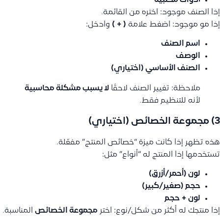
أدوات مكتبية
إذا الصنف موجود: اختره من القائمة.
إذا مو موجود: اضغط علامة
( + )
وادخل:
اسم الصنف
الوصف
الصنف الأساسي (اختياري)
ملاحظة: تغيير الصنف لاحقًا
لا يسبب مشكلة محاسبية
لأنه للتنظيم فقط.
3) مجموعة الخصائص (اختياري)
هذه تظهر إذا كانت ميزة “خصائص المنتج” مفعّلة.
تستخدمها إذا المنتج له “أنواع” مثل:
لون (أحمر/أزرق)
حجم (صغير/كبير)
لون + حجم
إذا منتجك له أكثر من شكل/نوع: اختر
مجموعة الخصائص
المناسبة.