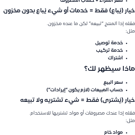
سعر الشراء + حساب المصروف
خيار (يُباع) فقط = خدمات أو شيء يُباع بدون مخزون
فعّله إذا المنتج “تبيعه” لكن ما عنده مخزون.
مثل:
خدمة توصيل
خدمة تركيب
اشتراك
ماذا سيظهر لك؟
سعر البيع
حساب المبيعات
(لازم يكون “إيرادات”)
خيار (يُشترى) فقط = شيء تشتريه ولا تبيعه
فعّله إذا عندك مصروفات أو مواد تشتريها للاستخدام.
مثل:
مواد خام