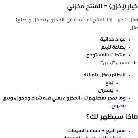
خيار (يُخزن) = المنتج مخزني
فعّل “يُخزن” إذا المنتج له كمية في المخزون (يدخل ويطلع).
مثل:
مواد غذائية
بضاعة للبيع
منتجات بالمستودع
عند تفعيل “يُخزن”:
النظام
يفعّل تلقائيًا
:
يُباع
يُشترى
وما تقدر تعطلهم لأن المخزون يعني فيه شراء ودخول، وبيع
وخروج.
ماذا سيظهر لك؟
سعر البيع + حساب المبيعات