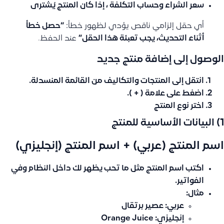
سعر الشراء وحساب التكلفة ،
إذا كان المنتج يُشترى
أي حقل إلزامي ناقص يؤدي لظهور خطأ:
“حصل خطأ
أثناء التحديث، يجب تعبئة هذا الحقل”
عند الحفظ.
الوصول إلى إضافة منتج جديد
انتقل إلى
المنتجات والتكاليف
من القائمة المنسدلة.
اضغط على علامة
( + )
.
اختر
نوع المنتج
1) البيانات الأساسية للمنتج
اسم المنتج (عربي) + اسم المنتج (إنجليزي)
اكتب اسم المنتج مثل ما تحب يظهر لك داخل النظام وفي
الفواتير.
مثال:
عربي: عصير برتقال
إنجليزي: Orange Juice