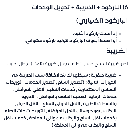
6) الباركود + الضريبة + تحويل الوحدات
الباركود (اختياري)
إذا عندك باركود اكتبه.
أو اضغط أيقونة الباركود لتوليد باركود عشوائي.
الضريبة
اختر ضريبة المنتج حسب نظامك (مثل ضريبة 15%…) وبحال اخترت
ضريبة صفرية
: سيظهر لك بند لاضافة سبب الضريبة من
الخيارات التالية : (تصدير السلع , تصدير الخدمات , توريدات
المعادن الاستثمارية , خدمات التعليم الاهلي للمواطن ,
خدمات الرعاية الصحية الخاصة بالمواطن , الادوية
والمعدات الطبية , النقل الدولي للسلع , النقل الدولي
للركاب , توريد وسائل النقل المؤهلة , التوريدات ذات الصلة
بخدمات نقل السلع والركاب من والى المملكة , خدمات نقل
السلع والركاب من والى المملكة )