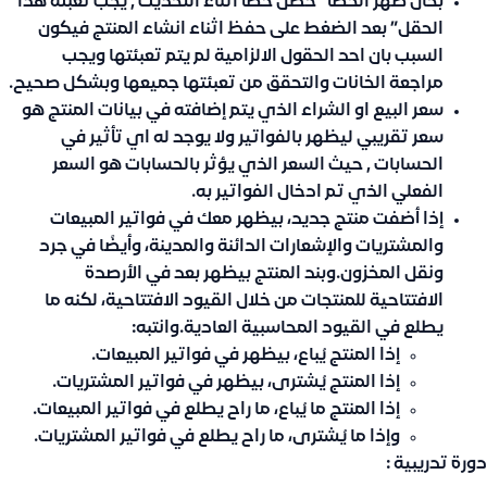
بحال ظهر الخطأ “حصل خطأ اثناء التحديث , يجب تعبئة هذا
الحقل” بعد الضغط على حفظ اثناء انشاء المنتج فيكون
السبب بان احد الحقول الالزامية لم يتم تعبئتها ويجب
مراجعة الخانات والتحقق من تعبئتها جميعها وبشكل صحيح.
سعر البيع او الشراء الذي يتم إضافته في بيانات المنتج هو
سعر تقريبي ليظهر بالفواتير ولا يوجد له اي تأثير في
الحسابات , حيث السعر الذي يؤثر بالحسابات هو السعر
الفعلي الذي تم ادخال الفواتير به.
إذا أضفت منتج جديد، بيظهر معك في فواتير المبيعات
والمشتريات والإشعارات الدائنة والمدينة، وأيضًا في جرد
ونقل المخزون.وبند المنتج بيظهر بعد في
الأرصدة
الافتتاحية للمنتجات
من خلال
القيود الافتتاحية
، لكنه
ما
يطلع في القيود المحاسبية العادية
.وانتبه:
إذا المنتج
يُباع
، بيظهر في
فواتير المبيعات
.
إذا المنتج
يُشترى
، بيظهر في
فواتير المشتريات
.
إذا المنتج
ما يُباع
، ما راح يطلع في
فواتير المبيعات
.
وإذا
ما يُشترى
، ما راح يطلع في
فواتير المشتريات
.
دورة تدريبية :