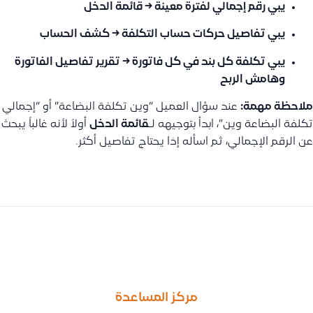
يبي رقم إجمالي لفترة معينة
→ قائمة الدخل
يبي تفاصيل حركات حساب التكلفة
→ كشف الحساب
يبي تكلفة كل بند في كل فاتورة
→ تقرير تفاصيل الفاتورة
وهامش الربح
ملاحظة مهمة:
عند سؤال العميل “وين تكلفة البضاعة” أو “إجمالي
تكلفة البضاعة وين”، ابدأ بتوجيهه لـ
قائمة الدخل
أولاً لأنه غالباً يبحث
عن الرقم الإجمالي، ثم اسأله إذا يحتاج تفاصيل أكثر.
السابق
التالى
وين أضيف حساب مجمع الإهلاك ؟ وليش ما ينفع يكون ضمن الأصول
أنواع قارئ الباركود المدعومة في قيود , و حل مشكلة عدم ظهور الم
مركز المساعدة