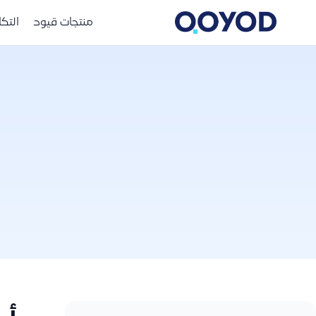
منتجات قيود
التك