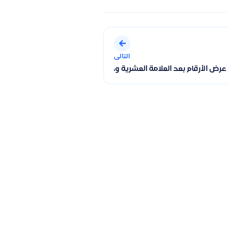
التالى
كيفية تنفيذ ذلك باستخدام الفواتير البسيطة
ض الأرقام بعد العلامة العشرية وحدود تعديل الخانات العشرية في الن