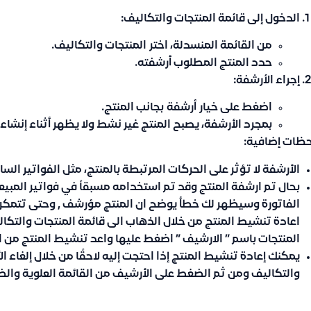
الدخول إلى قائمة المنتجات والتكاليف:
من القائمة المنسدلة، اختر
المنتجات والتكاليف
.
حدد المنتج المطلوب أرشفته.
إجراء الأرشفة:
اضغط على خيار
أرشفة
بجانب المنتج.
بمجرد الأرشفة، يصبح المنتج غير نشط ولا يظهر أثناء إنشاء ا
حظات إضافية:
الأرشفة لا تؤثر على الحركات المرتبطة بالمنتج، مثل الفواتير السا
بحال تم ارشفة المنتج وقد تم استخدامه مسبقاً في فواتير المبيعا
الفاتورة وسيظهر لك خطأ يوضح ان المنتج مؤرشف , وحتى تتمكن 
اعادة تنشيط المنتج من خلال الذهاب الى قائمة المنتجات والتكا
المنتجات باسم ” الارشيف ” اضغط عليها واعد تنشيط المنتج من ا
يمكنك إعادة تنشيط المنتج إذا احتجت إليه لاحقًا من خلال إلغاء ا
والتكاليف ومن ثم الضغط على الأرشيف من القائمة العلوية وال