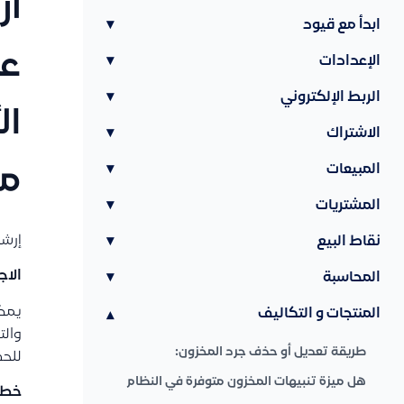
أر
ابدأ مع قيود
▾
عل
الإعدادات
▾
الربط الإلكتروني
▾
ال
الاشتراك
▾
المبيعات
▾
مع
المشتريات
▾
إرشا
نقاط البيع
▾
الاج
المحاسبة
▾
يمكن
المنتجات و التكاليف
▾
والت
طريقة تعديل أو حذف جرد المخزون:
للحف
هل ميزة تنبيهات المخزون متوفرة في النظام
خطو