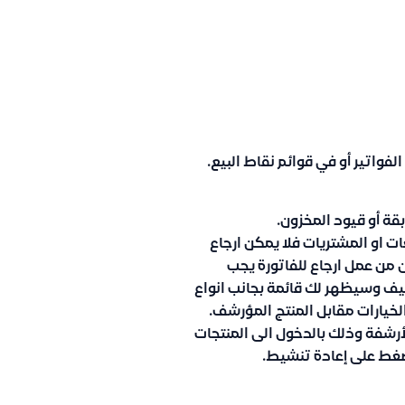
لفواتير أو في قوائم نقاط البيع.
بقة أو قيود المخزون.
ت او المشتريات فلا يمكن ارجاع
من عمل ارجاع للفاتورة يجب
ليف وسيظهر لك قائمة بجانب انواع
لخيارات مقابل المنتج المؤرشف.
لأرشفة وذلك بالدخول الى المنتجات
ضغط على إعادة تنشيط.