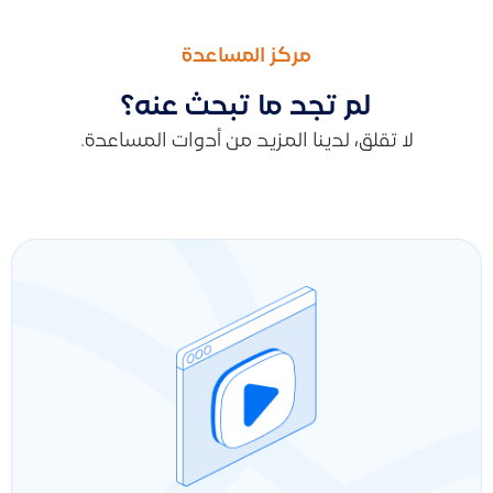
السابق
التالى
هل يوجد بيئة اختبار تجريبية Sandbox للـ API
هل يوجد ربط بين قيود وكيو فليفرز (Q flavours)
مركز المساعدة
لم تجد ما تبحث عنه؟
لا تقلق، لدينا المزيد من أدوات المساعدة.