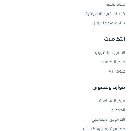
قيود فليفرز
خدمات قيود الاحترافية
تطبيق قيود للجوال
التكاملات
الفاتورة الإلكترونية
متجر التكاملات
قيود API
موارد ومحتوى
مركز المساعدة
المدوّنة
القاموس المحاسبي
مجتمع قيود (بودكاست)