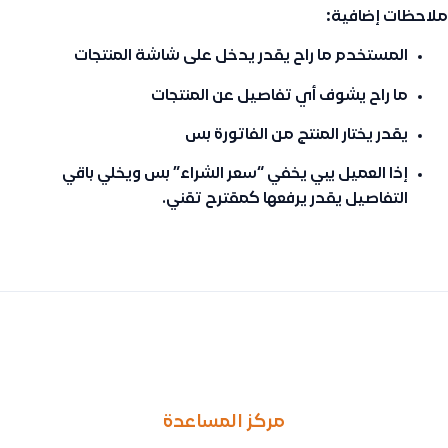
ملاحظات إضافية:
المستخدم ما راح يقدر يدخل على شاشة المنتجات
ما راح يشوف أي تفاصيل عن المنتجات
يقدر يختار المنتج من الفاتورة بس
إذا العميل يبي يخفي “سعر الشراء” بس ويخلي باقي
التفاصيل يقدر يرفعها كمقترح تقني.
السابق
التالى
هل أقدر أستورد المشاريع باستخدام ملف Excel
طريقة البحث عن العملاء باستخدام رقم الجوال أو بيانات أخرى أثناء إ
مركز المساعدة