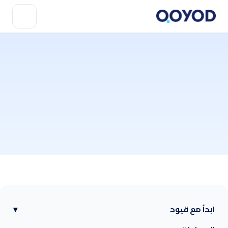
ابدأ مع قيود
▾