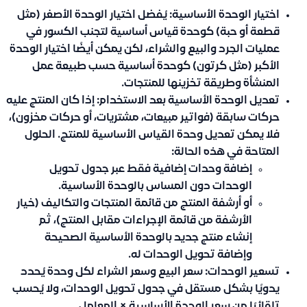
اختيار الوحدة الأساسية:
يُفضل اختيار الوحدة الأصغر (مثل
قطعة أو حبة) كوحدة قياس أساسية لتجنب الكسور في
عمليات الجرد والبيع والشراء، لكن يمكن أيضًا اختيار الوحدة
الأكبر (مثل كرتون) كوحدة أساسية حسب طبيعة عمل
المنشأة وطريقة تخزينها للمنتجات.
تعديل الوحدة الأساسية بعد الاستخدام:
إذا كان المنتج عليه
حركات سابقة (فواتير مبيعات، مشتريات، أو حركات مخزون)،
فلا يمكن تعديل وحدة القياس الأساسية للمنتج. الحلول
المتاحة في هذه الحالة:
إضافة وحدات إضافية فقط عبر جدول
تحويل
الوحدات
دون المساس بالوحدة الأساسية.
أو أرشفة المنتج من قائمة
المنتجات والتكاليف
(خيار
الأرشفة من قائمة الإجراءات مقابل المنتج)، ثم
إنشاء منتج جديد بالوحدة الأساسية الصحيحة
وإضافة تحويل الوحدات له.
تسعير الوحدات:
سعر البيع وسعر الشراء لكل وحدة يُحدد
يدويًا بشكل مستقل
في جدول تحويل الوحدات، ولا يُحسب
تلقائيًا من سعر الوحدة الأساسية × المعامل.