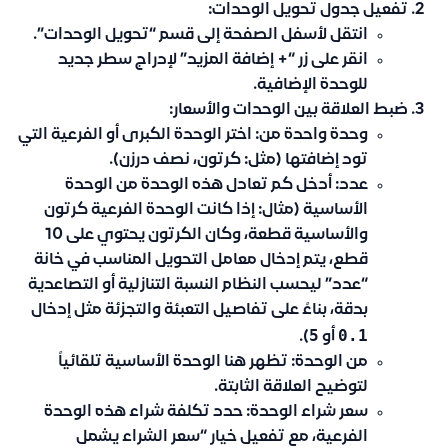
تفعيل جدول تحويل الوحدات:
انتقل لأسفل الصفحة إلى قسم
“تحويل الوحدات”
.
انقر على زر
“+ إضافة المزيد”
لإدراج سطر جديد
للوحدة الإضافية.
ضبط العلاقة بين الوحدات والأسعار:
وحدة واحدة من:
اختر الوحدة الكبرى أو الفرعية التي
تود إضافتها (مثل: كرتون، نصف درزن).
عدد:
أدخل كم تعادل هذه الوحدة من الوحدة
الأساسية (مثال: إذا كانت الوحدة الفرعية كرتون
والأساسية قطعة، وكان الكرتون يحتوي على 10
قطع، يتم إدخال معامل التحويل المناسب في خانة
“عدد” ليحسب النظام النسبة التنازلية أو التصاعدية
بدقة، بناءً على تفاصيل التعبئة والتجزئة مثل إدخال
5
0.1
أو
).
من الوحدة:
تظهر هنا الوحدة الأساسية تلقائياً
لتوضيح العلاقة الثابتة.
سعر شراء الوحدة:
حدد تكلفة شراء هذه الوحدة
الفرعية، مع تفعيل خيار “سعر الشراء يشمل