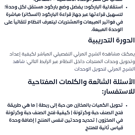
استقلالية الباركود:
يفضل وضع باركود مستقل لكل وحدة؛
لتسهيل قراءتها عبر جهاز قراءة الباركود (السكانر) مباشرة
في فواتير المبيعات والمشتريات ليتعرف النظام تلقائياً على
الوحدة المبيعة.
الدورة التدريبية
يمكنك مشاهدة الشرح المرئي التفصيلي المباشر لكيفية إعداد
وتحويل وحدات المنتجات داخل النظام عبر الرابط التالي:
شاهد
الشرح المرئي لتحويل الوحدات
الأسئلة الشائعة والكلمات المفتاحية
للاستفسار:
تحويل الكميات بالمخازن من حبة إلى ربطة | ما هي طريقة
فتح الصنف حبة وكرتونة | كيفية فتح الصنف حبة وكرتونة
في المخزون | تحديد وحدتين لنفس المنتج | إضافة وحدة
قياس ثانية للمنتج