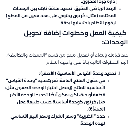
إدارة جرد المخزون.
الربط الرياضي الدقيق:
تحديد علاقة ثابتة بين الوحدات
المختلفة (مثال: كرتون يحتوي على عدد معين من القطع)
ليقوم النظام باحتسابها بدقة.
️ كيفية العمل وخطوات إضافة تحويل
الوحدات:
عند قيامك بإنشاء أو تعديل منتج من قسم “المنتجات والتكاليف”،
اتبع الخطوات التالية بناءً على واجهة النظام:
تحديد وحدة القياس الأساسية (الأصغر):
في حقول المنتج العامة، قم بتحديد
“وحدة القياس”
الأساسية للمنتج (يُفضل اختيار الوحدة الصغرى مثل:
قطعة أو حبة، لكن يمكن أيضًا تحديد الوحدة الأكبر
مثل كرتون كوحدة أساسية حسب طبيعة عمل
المنشأة).
حدد “الضريبة” وسعر الشراء وسعر البيع الأساسي
لهذه الوحدة.