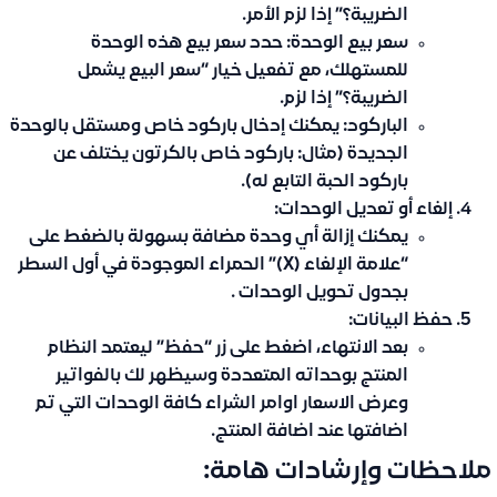
الضريبة؟” إذا لزم الأمر.
سعر بيع الوحدة:
حدد سعر بيع هذه الوحدة
للمستهلك، مع تفعيل خيار “سعر البيع يشمل
الضريبة؟” إذا لزم.
الباركود:
يمكنك إدخال باركود خاص ومستقل بالوحدة
الجديدة (مثال: باركود خاص بالكرتون يختلف عن
باركود الحبة التابع له).
إلغاء أو تعديل الوحدات:
يمكنك إزالة أي وحدة مضافة بسهولة بالضغط على
“علامة الإلغاء (X)”
الحمراء الموجودة في أول السطر
بجدول تحويل الوحدات .
حفظ البيانات:
بعد الانتهاء، اضغط على زر
“حفظ”
ليعتمد النظام
المنتج بوحداته المتعددة وسيظهر لك بالفواتير
وعرض الاسعار اوامر الشراء كافة الوحدات التي تم
اضافتها عند اضافة المنتج.
️ ملاحظات وإرشادات هامة: