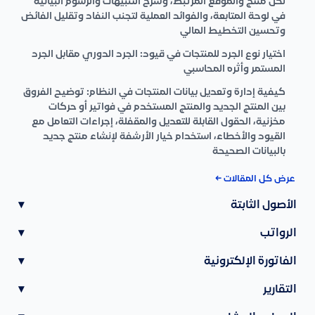
لكل منتج والموقع المرتبط، وشرح التنبيهات والرسوم البيانية
في لوحة المتابعة، والفوائد العملية لتجنب النفاد وتقليل الفائض
وتحسين التخطيط المالي
اختيار نوع الجرد للمنتجات في قيود: الجرد الدوري مقابل الجرد
المستمر وأثره المحاسبي
كيفية إدارة وتعديل بيانات المنتجات في النظام: توضيح الفروق
بين المنتج الجديد والمنتج المستخدم في فواتير أو حركات
مخزنية، الحقول القابلة للتعديل والمقفلة، إجراءات التعامل مع
القيود والأخطاء، استخدام خيار الأرشفة لإنشاء منتج جديد
بالبيانات الصحيحة
عرض كل المقالات ←
الأصول الثابتة
▾
الرواتب
▾
الفاتورة الإلكترونية
▾
التقارير
▾