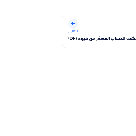
التالى
 وإعادة إقفال السنة
ب المصدّر من قيود (PDF أو Excel) عبر واتساب