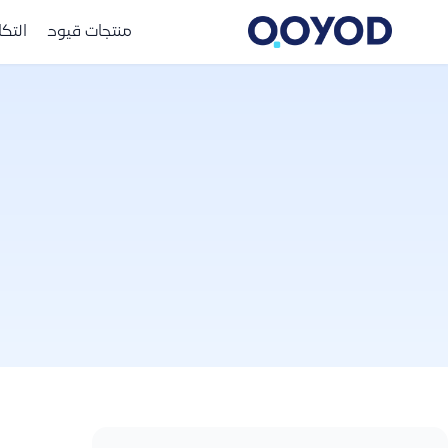
منتجات قيود
التك