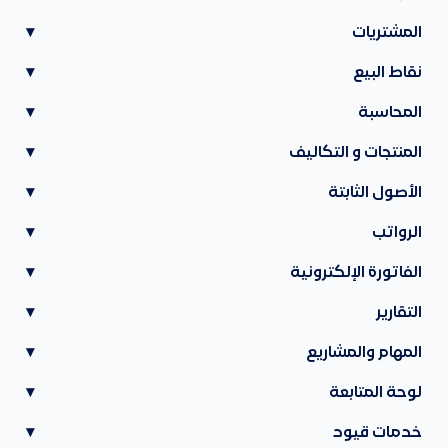
المشتريات
▾
نقاط البيع
▾
المحاسبة
▾
المنتجات و التكاليف
▾
الأصول الثابتة
▾
الرواتب
▾
الفاتورة الإلكترونية
▾
التقارير
▾
المهام والمشاريع
▾
لوحة المتابعة
▾
خدمات قيود
▾