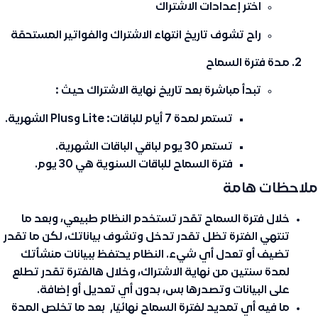
اختر
إعدادات الاشتراك
راح تشوف تاريخ انتهاء الاشتراك والفواتير المستحقة
مدة فترة السماح
تبدأ مباشرة بعد تاريخ نهاية الاشتراك حيث :
تستمر لمدة 7 أيام للباقات: Lite وPlus الشهرية.
تستمر 30 يوم لباقي الباقات الشهرية.
فترة السماح للباقات السنوية هي 30 يوم.
ملاحظات هامة
خلال فترة السماح تقدر تستخدم النظام طبيعي، وبعد ما
تنتهي الفترة تظل تقدر تدخل وتشوف بياناتك، لكن ما تقدر
تضيف أو تعدل أي شيء. النظام يحتفظ ببيانات منشأتك
لمدة سنتين من نهاية الاشتراك، وخلال هالفترة تقدر تطلع
على البيانات وتصدرها بس، بدون أي تعديل أو إضافة.
ما فيه أي تمديد لفترة السماح نهائيًا, بعد ما تخلص المدة