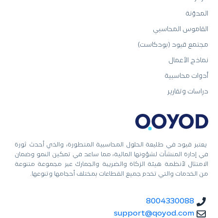
المدوّنة
القاموس المحاسبي
مجتمع قيود (بودكاست)
نماذج الأعمال
أدوات محاسبية
دراسات وتقارير
يعتبر قيود في طليعة الحلول المحاسبية المتطورة، والذي أحدث ثورة
في إدارة المنشآت لشؤونها المالية، مما ساعد في تمكين النمو وضمان
الامتثال لأنظمة هيئة الزكاة والضريبة والجمارك عبر مجموعة متنوعة
من الخدمات والتي تخدم جميع القطاعات بمختلف أحجامها وتنوعها.
8004330088
support@qoyod.com