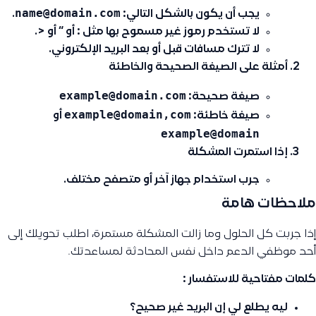
name@domain.com
يجب أن يكون بالشكل التالي:
.
لا تستخدم رموز غير مسموح بها مثل
:
أو
“
أو
<
.
لا تترك مسافات قبل أو بعد البريد الإلكتروني.
أمثلة على الصيغة الصحيحة والخاطئة
example@domain.com
صيغة صحيحة:
example@domain,com
صيغة خاطئة:
أو
example@domain
إذا استمرت المشكلة
جرب استخدام
جهاز آخر
أو
متصفح مختلف
.
ملاحظات هامة
إذا جربت كل الحلول وما زالت المشكلة مستمرة، اطلب تحويلك إلى
أحد موظفي الدعم داخل نفس المحادثة لمساعدتك.
كلمات مفتاحية للاستفسار :
ليه يطلع لي إن البريد غير صحيح؟