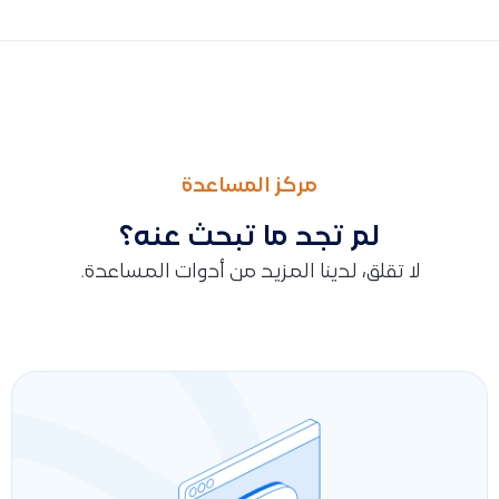
السابق
التالى
حل مشكلة “الرمز غير صالح” عند الربط مع هيئة الزكاة والضريبة وال
تسجيل المصروفات والفواتير الضريبية باستخدام مورد مؤقت أو ق
مركز المساعدة
لم تجد ما تبحث عنه؟
لا تقلق، لدينا المزيد من أدوات المساعدة.