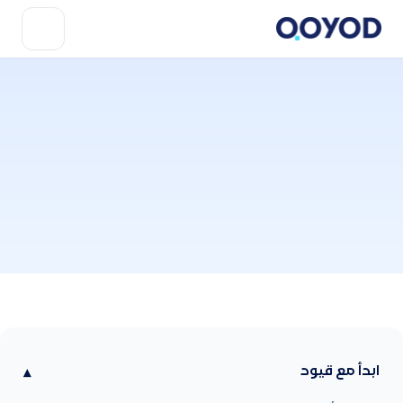
ابدأ مع قيود
▾