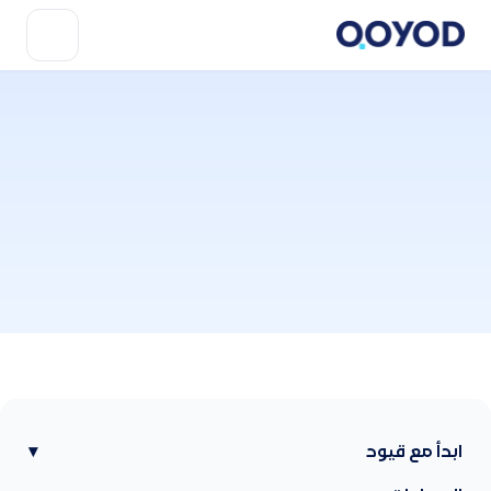
ابدأ مع قيود
▾