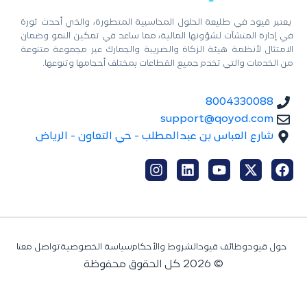
يعتبر قيود في طليعة الحلول المحاسبية المتطورة، والذي أحدث ثورة
في إدارة المنشآت لشؤونها المالية، مما ساعد في تمكين النمو وضمان
الامتثال لأنظمة هيئة الزكاة والضريبة والجمارك عبر مجموعة متنوعة
من الخدمات والتي تخدم جميع القطاعات بمختلف أحجامها وتنوعها.
8004330088
support@qoyod.com
شارع العباس بن عبدالمطلب - حي التعاون - الرياض
حول قيود
وظائف قيود
الشروط والأحكام
سياسة الخصوصية
تواصل معنا
© 2026 كل الحقوق محفوظة