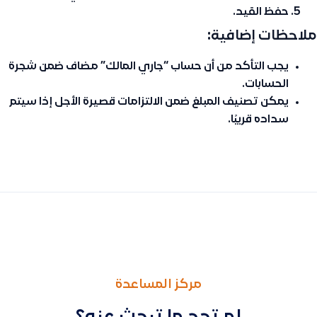
حفظ القيد.
ملاحظات إضافية:
يجب التأكد من أن حساب “جاري المالك” مضاف ضمن شجرة
الحسابات.
يمكن تصنيف المبلغ ضمن
الالتزامات قصيرة الأجل
إذا سيتم
سداده قريبًا.
السابق
التالى
طريقة تحديد نوع فاتورة المبيعات اما فاتورة ضريبية او فاتورة ضر
توضيح طريقة ظهور الحسابات في شجرة الحسابات وكيفية استعراض
مركز المساعدة