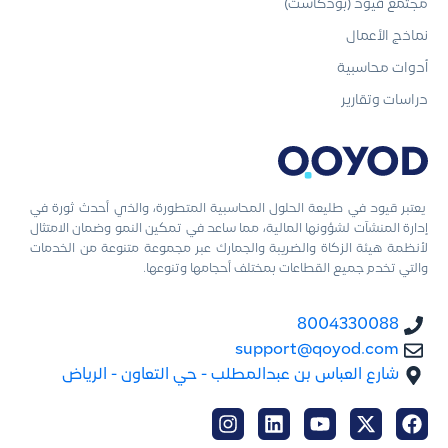
مجتمع قيود (بودكاست)
نماذج الأعمال
أدوات محاسبية
دراسات وتقارير
يعتبر قيود في طليعة الحلول المحاسبية المتطورة، والذي أحدث ثورة في
إدارة المنشآت لشؤونها المالية، مما ساعد في تمكين النمو وضمان الامتثال
لأنظمة هيئة الزكاة والضريبة والجمارك عبر مجموعة متنوعة من الخدمات
والتي تخدم جميع القطاعات بمختلف أحجامها وتنوعها.
8004330088
support@qoyod.com
شارع العباس بن عبدالمطلب - حي التعاون - الرياض