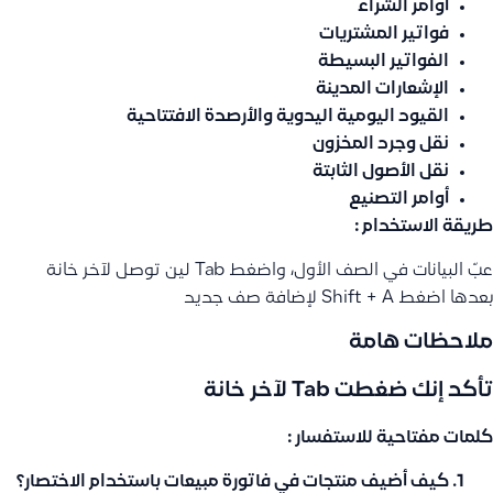
أوامر الشراء
فواتير المشتريات
الفواتير البسيطة
الإشعارات المدينة
القيود اليومية اليدوية والأرصدة الافتتاحية
نقل وجرد المخزون
نقل الأصول الثابتة
أوامر التصنيع
طريقة الاستخدام :
عبّ البيانات في الصف الأول، واضغط Tab لين توصل لآخر خانة
بعدها اضغط Shift + A لإضافة صف جديد
ملاحظات هامة
تأكد إنك ضغطت Tab لآخر خانة
كلمات مفتاحية للاستفسار :
كيف أضيف منتجات في فاتورة مبيعات باستخدام الاختصار؟