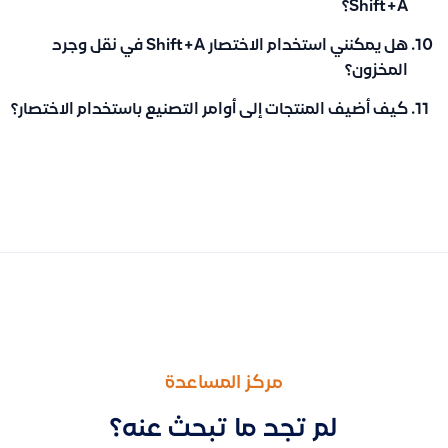
Shift+A؟
هل يمكنني استخدام الاختصار Shift+A في نقل وجرد
المخزون؟
كيف أضيف المنتجات إلى أوامر التصنيع باستخدام الاختصار؟
السابق
التالى
طريقة بدء اشتراك جديد في قيود وخيارات الدفع المتاحة مع خطوا
كيفية إضافة الرسوم الإضافية في فاتورة المبيعات (مثل رسوم الشح
مركز المساعدة
لم تجد ما تبحث عنه؟