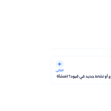
التالى
ظهوره
أو نشاط جديد في قيود؟ (منشأة مستقلة أم مركز تكلفة )