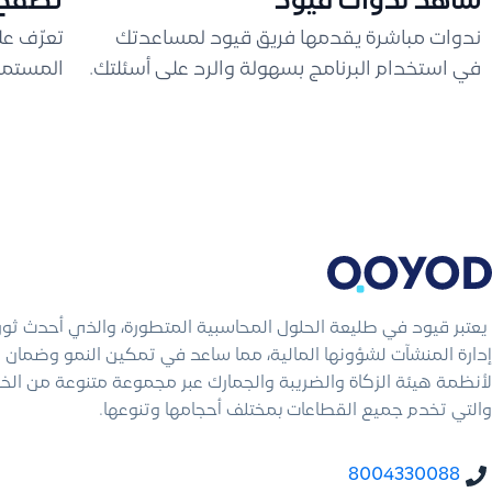
شاهد ندوات قيود
تصفح 
ندوات مباشرة يقدمها فريق قيود لمساعدتك
تعرّف ع
في استخدام البرنامج بسهولة والرد على أسئلتك.
المستمر
يعتبر قيود في طليعة الحلول المحاسبية المتطورة، والذي أحدث ثو
إدارة المنشآت لشؤونها المالية، مما ساعد في تمكين النمو وضمان ال
لأنظمة هيئة الزكاة والضريبة والجمارك عبر مجموعة متنوعة من الخ
والتي تخدم جميع القطاعات بمختلف أحجامها وتنوعها.
8004330088