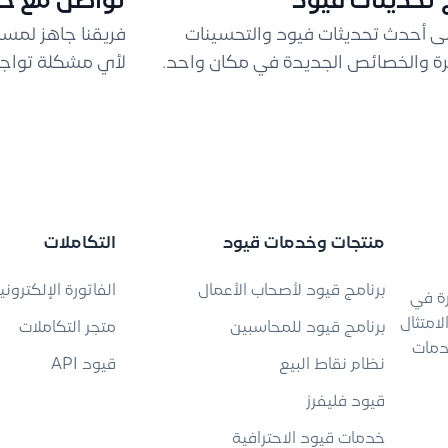
تحديثات قيود
تواصل مع خد
لى أحدث تحديثات فيود والتحسينات
فريقنا جاهز لمس
ة والخصائص الجديدة في مكان واحد.
لأي مشكلة تواجه
منتجات وخدمات قيود
التكاملات
برنامج قيود لأصحاب الأعمال
الفاتورة الإلكتروني
رة في
امتثال
برنامج قيود للمحاسبين
متجر التكاملات
دمات
نظام نقاط البيع
قيود API
قيود فليفرز
خدمات قيود الاحترافية