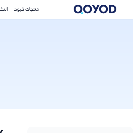
منتجات قيود
التك