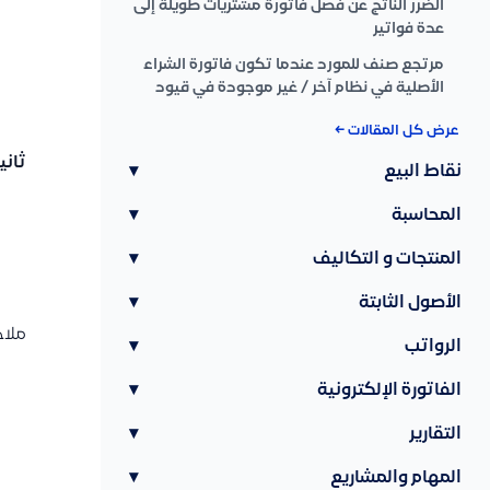
الضرر الناتج عن فصل فاتورة مشتريات طويلة إلى
عدة فواتير
مرتجع صنف للمورد عندما تكون فاتورة الشراء
الأصلية في نظام آخر / غير موجودة في قيود
عرض كل المقالات ←
ثاني
نقاط البيع
▾
المحاسبة
▾
المنتجات و التكاليف
▾
الأصول الثابتة
▾
ملاح
الرواتب
▾
الفاتورة الإلكترونية
▾
التقارير
▾
المهام والمشاريع
▾