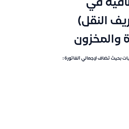
افية في
يف النقل)
ة والمخزون
ت بحيث تضاف لإجمالي الفاتورة :