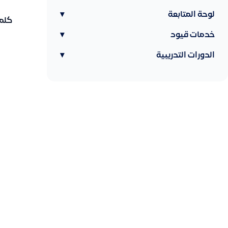
لوحة المتابعة
▾
كلما
خدمات قيود
▾
الدورات التدريبية
▾