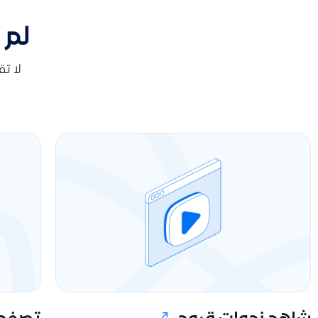
لم 
لا ت