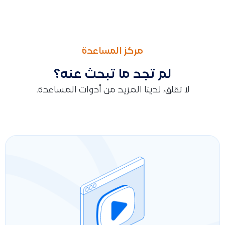
السابق
التالى
طريقة إضافة الرصيد الافتتاحي للعميل لإثبات المبالغ السابقة في ا
كيف أسوي نسخة احتياطية (باك أب) للبيانات والحسابات في برنامج
مركز المساعدة
لم تجد ما تبحث عنه؟
لا تقلق، لدينا المزيد من أدوات المساعدة.