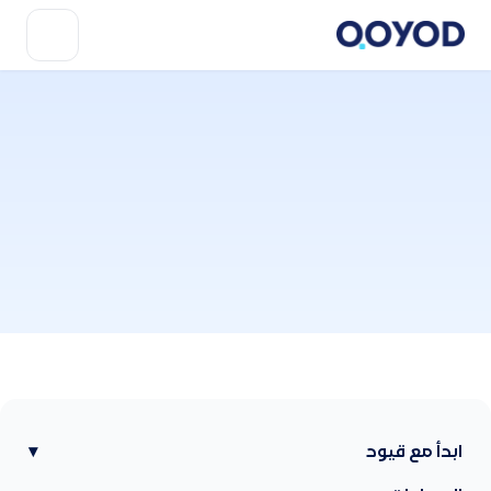
ابدأ مع قيود
▾