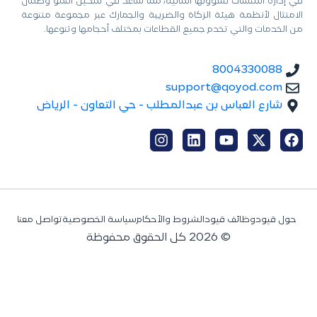
في إدارة المنشآت لشؤونها المالية، مما ساعد في تمكين النمو وضمان
الامتثال لأنظمة هيئة الزكاة والضريبة والجمارك عبر مجموعة متنوعة
من الخدمات والتي تخدم جميع القطاعات بمختلف أحجامها وتنوعها.
8004330088
support@qoyod.com
شارع العباس بن عبدالمطلب - حي التعاون - الرياض
حول قيود
وظائف قيود
الشروط والأحكام
سياسة الخصوصية
تواصل معنا
© 2026 كل الحقوق محفوظة