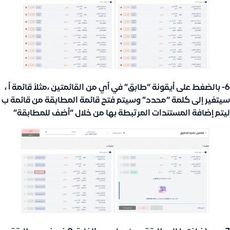
6- بالضغط على أيقونة “طابق” في أي من القائمتين ،مثلاً قائمة أ ،
سيتغير إلى كلمة “محدد” وسيتم فتح قائمة المطابقة من قائمة ب
ليتم إضافة المستندات المرتبطة بها من خلال “أضف للمطابقة”