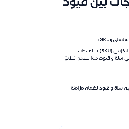
جات بين قيود
لي وSKU :
خزيني (SKU) )
للمنتجات.
في
سلة
و
قيود
، مما يضمن تطابق
ين
سلة
و
قيود
لضمان مزامنة