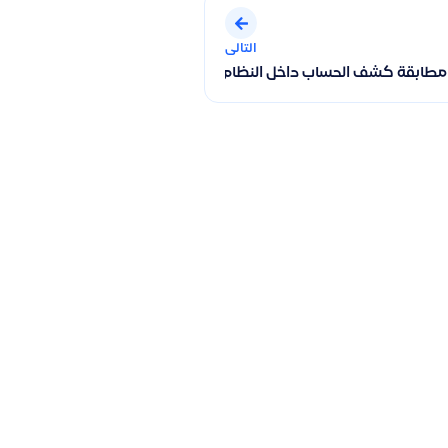
التالى
 المحاسبة وكيفية إضافة البنود إلى عملية التدقيق وتوضيح خيارات الم
طابقة كشف الحساب داخل النظام باستخدام عمليات التدقيق وكيفية تص