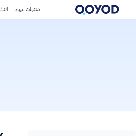
منتجات قيود
التك