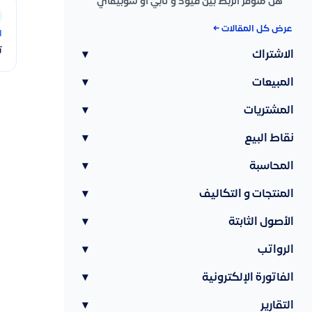
هل متوفر الربط بين قيود و تابي او شوبيفاي
عرض كل المقالات ←
ا
ت
الاشتراك
▾
المبيعات
▾
المشتريات
▾
نقاط البيع
▾
المحاسبة
▾
المنتجات و التكاليف
▾
الأصول الثابتة
▾
الرواتب
▾
الفاتورة الإلكترونية
▾
التقارير
▾