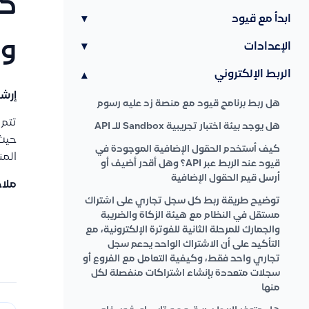
كي
ابدأ مع قيود
▾
و
الإعدادات
▾
الربط الإلكتروني
▾
إرشا
هل ربط برنامج قيود مع منصة زد عليه رسوم
تتم
هل يوجد بيئة اختبار تجريبية Sandbox للـ API
حيث 
كيف أستخدم الحقول الإضافية الموجودة في
المن
قيود عند الربط عبر API؟ وهل أقدر أضيف أو
أرسل قيم الحقول الإضافية
ملا
توضيح طريقة ربط كل سجل تجاري على اشتراك
مستقل في النظام مع هيئة الزكاة والضريبة
والجمارك للمرحلة الثانية للفوترة الإلكترونية، مع
التأكيد على أن الاشتراك الواحد يدعم سجل
تجاري واحد فقط، وكيفية التعامل مع الفروع أو
سجلات متعددة بإنشاء اشتراكات منفصلة لكل
منها