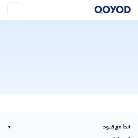
ابدأ مع قيود
▾