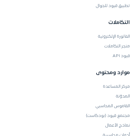
تطبيق قيود للجوال
التكاملات
الفاتورة الإلكترونية
متجر التكاملات
قيود API
موارد ومحتوى
مركز المساعدة
المدوّنة
القاموس المحاسبي
مجتمع قيود (بودكاست)
نماذج الأعمال
أدوات محاسبية