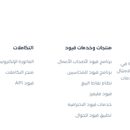
منتجات وخدمات قيود
التكاملات
برنامج قيود لأصحاب الأعمال
الفاتورة الإلكتروني
ة في
امتثال
برنامج قيود للمحاسبين
متجر التكاملات
دمات
نظام نقاط البيع
قيود API
قيود فليفرز
خدمات قيود الاحترافية
تطبيق قيود للجوال