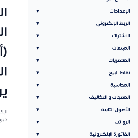
ال
الإعدادات
▾
الربط الإلكتروني
▾
ال
الاشتراك
▾
المبيعات
▾
(أ
المشتريات
▾
نقاط البيع
▾
المحاسبة
▾
يو
المنتجات و التكاليف
▾
الأصول الثابتة
▾
اليك
ديون
الرواتب
▾
الفاتورة الإلكترونية
▾