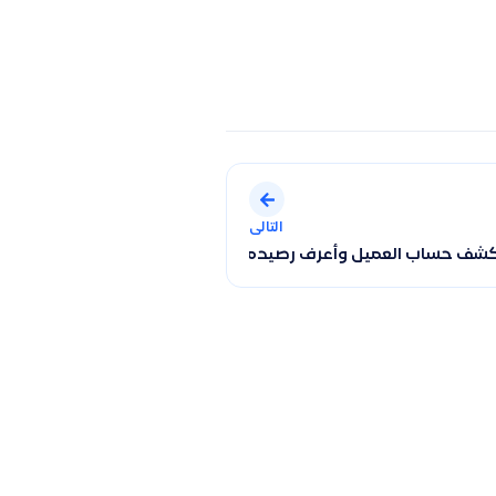
التالى
تحديد الفترة الزمنية
ف حساب العميل وأعرف رصيده؟ وما الفرق بين كشف الحساب وتقري