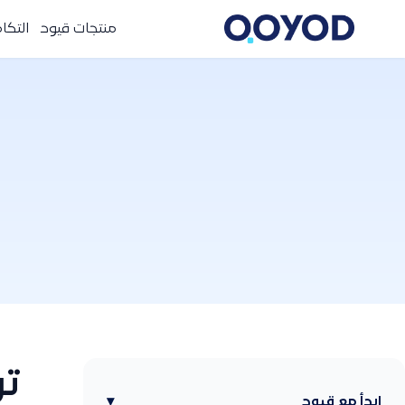
منتجات قيود
التكا
تو
ابدأ مع قيود
▾