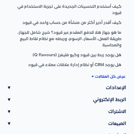
كيف أستخدم التحسينات الجديدة على تجربة الاستخدام في
قيود
كيف أقدر أدير أكثر من منشأة من حساب واحد في قيود
ما هو جهاز هلا للدفع المقدم عبر قيود؟ شرح شامل للجهاز،
طريقة العمل، الأسعار، الرسوم، وربطه مع نظام نقاط البيع
والمحاسبة
هل يوجد ربط بين قيود وكيو فليفرز (Q flavours)
هل يوجد CRM أو نظام إدارة علاقات عملاء في قيود
عرض كل المقالات ←
الإعدادات
▾
الربط الإلكتروني
▾
الاشتراك
▾
المبيعات
▾