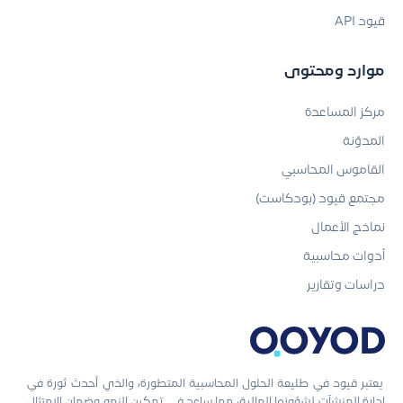
قيود API
موارد ومحتوى
مركز المساعدة
المدوّنة
القاموس المحاسبي
مجتمع قيود (بودكاست)
نماذج الأعمال
أدوات محاسبية
دراسات وتقارير
يعتبر قيود في طليعة الحلول المحاسبية المتطورة، والذي أحدث ثورة في
إدارة المنشآت لشؤونها المالية، مما ساعد في تمكين النمو وضمان الامتثال