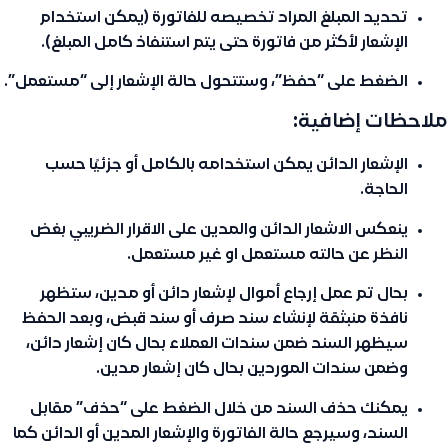
تحديد المبلغ المراد تخصيصه للفاتورة (يمكن استخدام
الإشعار لأكثر من فاتورة حتى يتم استنفاذ كامل المبلغ).
الضغط على
“حفظ”
، وستتحول حالة الإشعار إلى
“مستعمل”
.
ملاحظات إضافية:
الإشعار الدائن يمكن استخدامه بالكامل أو جزئيًا حسب
الحاجة.
ينعكس الاشعار الدائن والمدين على الاقرار الضريبي بغض
النظر عن حالته مستعمل او غير مستعمل.
بحال تم عمل إرجاع أموال لإشعار دائن أو مدين، ستظهر
نافذة منبثقة لإنشاء سند صرف أو سند قبض، وبعد الحفظ
سيظهر السند ضمن
سندات العملاء
بحال كان إشعار دائن،
وضمن
سندات الموردين
بحال كان إشعار مدين.
يمكنك حذف السند من خلال الضغط على
“حذف”
مقابل
السند، وسيرجع حالة الفاتورة والإشعار المدين أو الدائن كما