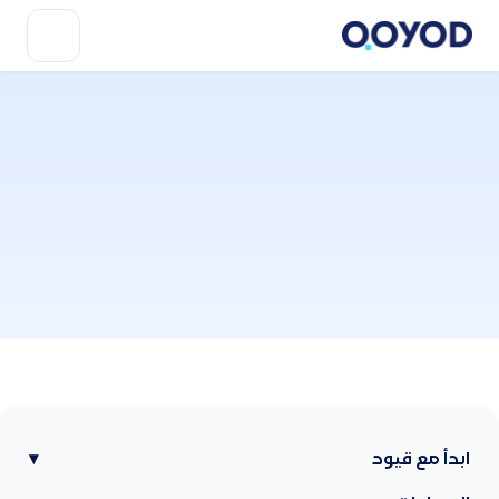
ابدأ مع قيود
▾