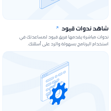
شاهد ندوات قيود
ندوات مباشرة يقدمها فريق قيود لمساعدتك في
استخدام البرنامج بسهولة والرد على أسئلتك.