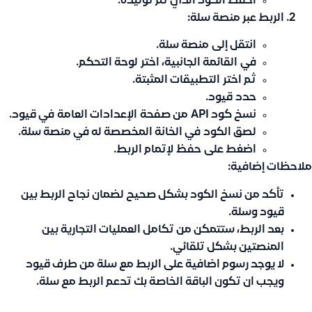
احفظ الكود الذي تم توليده.
الربط عبر منصة سلة:
انتقل إلى
منصة سلة
.
في
القائمة الجانبية
، اختر
لوحة التحكم
.
ثم اختر
التطبيقات المثبتة
.
حدد
قيود
.
نسخ كود API
من صفحة
الإعدادات العامة
في قيود.
لصق الكود
في الخانة المخصصة له في منصة سلة.
اضغط على
حفظ
لإتمام الربط.
ملاحظات إضافية:
تأكد من نسخ الكود بشكل صحيح لضمان نجاح الربط بين
قيود وسلة.
بعد الربط، ستتمكن من تكامل العمليات التجارية بين
المنصتين بشكل تلقائي.
لا يوجد رسوم اضافية على الربط مع سلة من طرف قيود
ويجب ان تكون الباقة الخاصة بك تدعم الربط مع سلة.