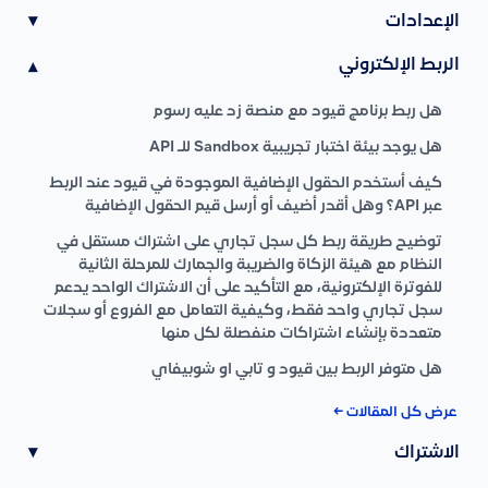
الإعدادات
▾
الربط الإلكتروني
▾
هل ربط برنامج قيود مع منصة زد عليه رسوم
هل يوجد بيئة اختبار تجريبية Sandbox للـ API
كيف أستخدم الحقول الإضافية الموجودة في قيود عند الربط
عبر API؟ وهل أقدر أضيف أو أرسل قيم الحقول الإضافية
توضيح طريقة ربط كل سجل تجاري على اشتراك مستقل في
النظام مع هيئة الزكاة والضريبة والجمارك للمرحلة الثانية
للفوترة الإلكترونية، مع التأكيد على أن الاشتراك الواحد يدعم
سجل تجاري واحد فقط، وكيفية التعامل مع الفروع أو سجلات
متعددة بإنشاء اشتراكات منفصلة لكل منها
هل متوفر الربط بين قيود و تابي او شوبيفاي
عرض كل المقالات ←
الاشتراك
▾