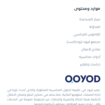
موارد ومحتوى
مركز المساعدة
المدوّنة
القاموس المحاسبي
مجتمع قيود (بودكاست)
نماذج الأعمال
أدوات محاسبية
دراسات وتقارير
يعتبر قيود في طليعة الحلول المحاسبية المتطورة، والذي أحدث ثورة في
إدارة المنشآت لشؤونها المالية، مما ساعد في تمكين النمو وضمان الامتثال
لأنظمة هيئة الزكاة والضريبة والجمارك عبر مجموعة متنوعة من الخدمات
والتي تخدم جميع القطاعات بمختلف أحجامها وتنوعها.