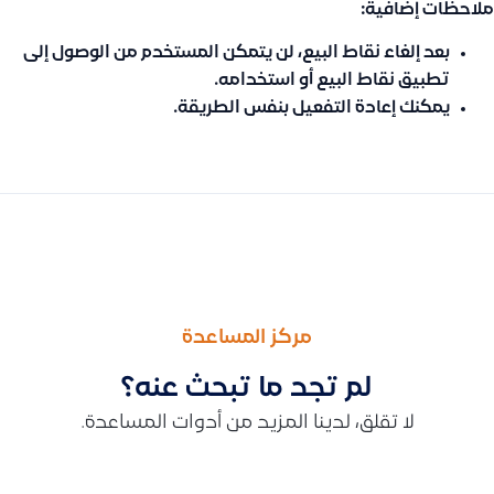
ملاحظات إضافية:
بعد إلغاء نقاط البيع، لن يتمكن المستخدم من الوصول إلى
تطبيق نقاط البيع أو استخدامه.
يمكنك إعادة التفعيل بنفس الطريقة.
السابق
التالى
كيف ألغي الربط بين قيود وسلة، ومن أي منصة يتم ذلك
طريقة ارجاع فاتورة مشتريات او جزء منها ( اصدار اشعار مدين ) How to Add a debit notes
مركز المساعدة
لم تجد ما تبحث عنه؟
لا تقلق، لدينا المزيد من أدوات المساعدة.