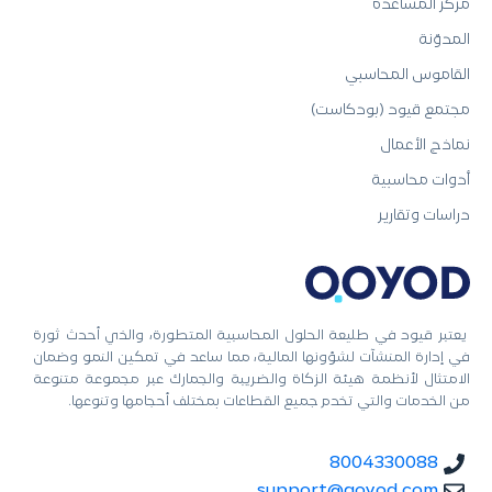
مركز المساعدة
المدوّنة
القاموس المحاسبي
مجتمع قيود (بودكاست)
نماذج الأعمال
أدوات محاسبية
دراسات وتقارير
يعتبر قيود في طليعة الحلول المحاسبية المتطورة، والذي أحدث ثورة
في إدارة المنشآت لشؤونها المالية، مما ساعد في تمكين النمو وضمان
الامتثال لأنظمة هيئة الزكاة والضريبة والجمارك عبر مجموعة متنوعة
من الخدمات والتي تخدم جميع القطاعات بمختلف أحجامها وتنوعها.
8004330088
support@qoyod.com