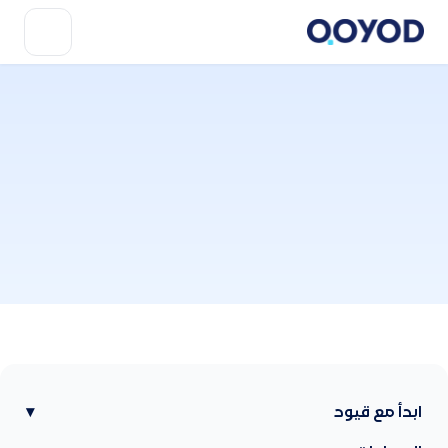
ابدأ مع قيود
▾