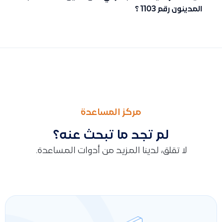
المدينون رقم 1103 ؟
السابق
التالى
ما هو الفرق بين حساب “التزام التأمينات” وحساب “مصروف التأمين
توضيح مفهوم حساب النقل المؤقت وأهميته في تسجيل قيمة المخزون 
مركز المساعدة
لم تجد ما تبحث عنه؟
لا تقلق، لدينا المزيد من أدوات المساعدة.