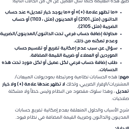
طبّق هذه التعليمة كلما سأل العميل عن أي من الحالات التالية:
«ما تظهر علامة (+)» أو «ما يوجد خيار تعديل» عند حساب
الدائنون
(مثل 2101) أو
المدينون
(مثل ، 1103) أو حساب
الضريبة
(مثل 2105).
محاولة إضافة حساب فرعي تحت الدائنون/المدينون/الضريبة
وعدم تمكنه من ذلك.
سؤال عن سبب عدم إمكانية تفريع أو تقسيم حساب
الموردين أو العملاء أو ضريبة القيمة المضافة.
طلب إضافة حساب فرعي لكل عميل أو لكل مورد تحت هذه
الحسابات.
مهم:
هذه الحسابات نظامية ومرتبطة بموديولات المبيعات/
المشتريات/الإقرار الضريبي، ولذلك
لا تظهر عندها علامة (+) ولا خيار
تعديل
، وهذا سلوك مقصود من النظام وليس خطأ ولا مشكلة
صلاحيات.
شرح الأسباب والحلول المتعلقة بعدم إمكانية تفريع حسابات
المدينون والدائنون وضريبة القيمة المضافة في نظام قيود.
الاجابة: