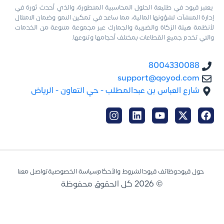
يعتبر قيود في طليعة الحلول المحاسبية المتطورة، والذي أحدث ثورة في
إدارة المنشآت لشؤونها المالية، مما ساعد في تمكين النمو وضمان الامتثال
لأنظمة هيئة الزكاة والضريبة والجمارك عبر مجموعة متنوعة من الخدمات
والتي تخدم جميع القطاعات بمختلف أحجامها وتنوعها.
8004330088
support@qoyod.com
شارع العباس بن عبدالمطلب - حي التعاون - الرياض
حول قيود
وظائف قيود
الشروط والأحكام
سياسة الخصوصية
تواصل معنا
© 2026 كل الحقوق محفوظة