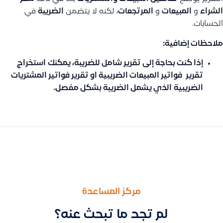
الشراء
و
المبيعات
و
المرتجعات
، لكنه لا يتضمن
الضريبة
في
الحسابات.
ملاحظات إضافية:
إذا كنت بحاجة إلى تقرير شامل للضريبة، يمكنك
استخراج
تقرير فواتير المبيعات الضريبية او تقرير فواتير المشتريات
الضريبية
الذي يشمل الضريبة بشكل مفصل.
السابق
التالى
توضيح نوع الباركود المستخدم للمنتجات في نظام قيود (Code 128 وفق معيار ISO/IEC 15417:2007)
كيف أجعل المهمة خاصة بحيث لا يراها إلا الموظف المُسنَد إليه المهم
مركز المساعدة
لم تجد ما تبحث عنه؟