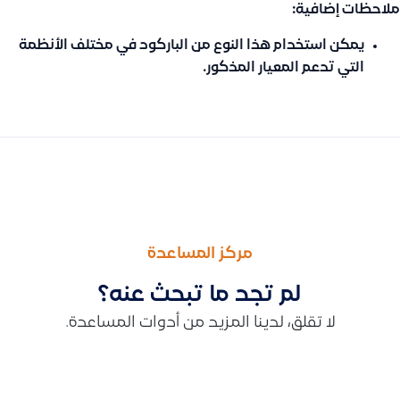
ملاحظات إضافية:
يمكن استخدام هذا النوع من الباركود في مختلف الأنظمة
التي تدعم المعيار المذكور.
السابق
التالى
توضيح حول إشتمال تقرير ملخص المبيعات والمشتريات للضريبة (غير 
طريقة تفعيل واستخدام الخصم الإجمالي على الفواتير والمستندات الت
مركز المساعدة
لم تجد ما تبحث عنه؟
لا تقلق، لدينا المزيد من أدوات المساعدة.