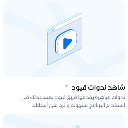
شاهد ندوات قيود
ندوات مباشرة يقدمها فريق قيود لمساعدتك في
استخدام البرنامج بسهولة والرد على أسئلتك.