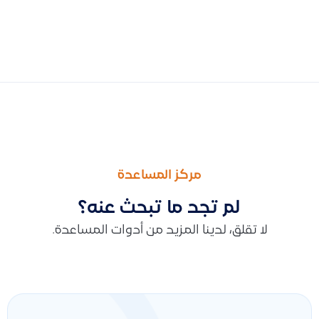
السابق
التالى
توضيح أثر الفواتير البسيطة على الإقرار الضريبي وكيفية انعكاس الض
توضيح تأثير أرشفة الحسابات على التقارير المالية وكيفية ظهور ال
مركز المساعدة
لم تجد ما تبحث عنه؟
لا تقلق، لدينا المزيد من أدوات المساعدة.