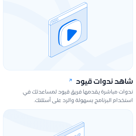
شاهد ندوات قيود
ندوات مباشرة يقدمها فريق قيود لمساعدتك في
استخدام البرنامج بسهولة والرد على أسئلتك.