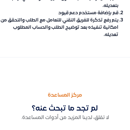
بتعديله.
قم
بإضافة مستخدم دعم قيود
يتم رفع تذكرة للفريق التقني للتعامل مع الطلب والتحقق من
امكانية تنفيذه بعد توضيح الطلب والحساب المطلوب
تعديله.
السابق
التالى
هل يمكن حذف أو تعديل فاتورة مبيعات في قيود
توضيح طريقة احتساب متوسط تكلفة المنتج عند جرد المخزون وكيفية ت
مركز المساعدة
لم تجد ما تبحث عنه؟
لا تقلق، لدينا المزيد من أدوات المساعدة.