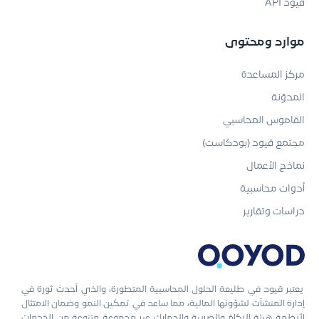
قيود API
موارد ومحتوى
مركز المساعدة
المدوّنة
القاموس المحاسبي
مجتمع قيود (بودكاست)
نماذج الأعمال
أدوات محاسبية
دراسات وتقارير
يعتبر قيود في طليعة الحلول المحاسبية المتطورة، والذي أحدث ثورة في
إدارة المنشآت لشؤونها المالية، مما ساعد في تمكين النمو وضمان الامتثال
لأنظمة هيئة الزكاة والضريبة والجمارك عبر مجموعة متنوعة من الخدمات