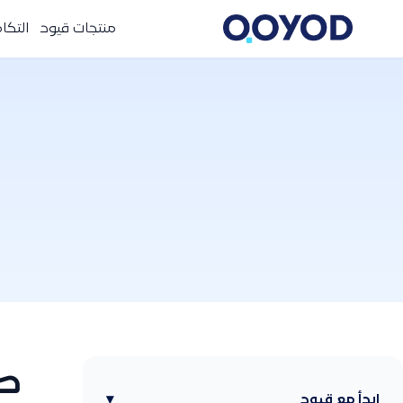
منتجات قيود
التكا
طر
ابدأ مع قيود
▾