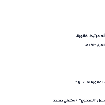
نه مرتبط بفاتورة.
لمرتبطة به.
الفاتورة لفك الربط
د أسفل “المجموع” ← ستفتح صفحة