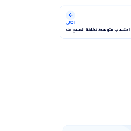
التالى
ات وحالة المنتج
حتساب متوسط تكلفة المنتج عند جرد المخزون وكيفية تعديلها تلقائيً