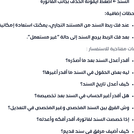
السند ← اضغط أيقونة الحذف بجانب الفاتورة
حظات إضافية:
عند فك ربط السند من المستند التجاري، يمكنك استعادة إمكانية
بعد فك الربط يرجع السند إلى حالة “غير مستعمل”.
ت مفتاحية للاستفسار :
أقدر أعدل السند بعد ما أصدّره؟
ليه بعض الحقول في السند ما أقدر أغيرها؟
كيف أعدل تاريخ السند؟
هل أقدر أغير الحساب في السند بعد تخصيصه؟
وش الفرق بين السند المخصص وغير المخصص في التعديل؟
إذا خصصت السند لفاتورة، أقدر أفكه وأعدله؟
كيف أضيف مرفق في سند قديم؟