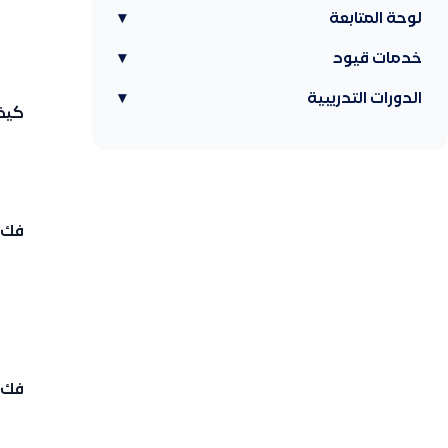
لوحة المتابعة
▾
خدمات قيود
▾
الدورات التدريبية
▾
كيف 
فك ا
فك ا