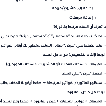
إضافة إلى مشروع/مهمة
إضافة مرفقات
تعرف أن السند مرتبط بفاتورة؟
إذا كانت حالة السند “مستعمل” أو “مستعمل جزئيًا”، فهذا يعني أ
عند الضغط على “عرض” مقابل السند، ستظهر لك أرقام الفواتير ا
لربط (إلغاء التخصيص) من داخل السند:
المبيعات ← سندات العملاء (أو المشتريات ← سندات الموردين)
اضغط “عرض” على السند
ستظهر الفاتورة/الفواتير المرتبطة ← اضغط أيقونة الحذف بجانب 
لربط من داخل الفاتورة:
المبيعات ← فواتير المبيعات ← عرض الفاتورة ← اضغط رقم السن