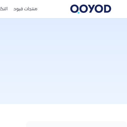
منتجات قيود
التك