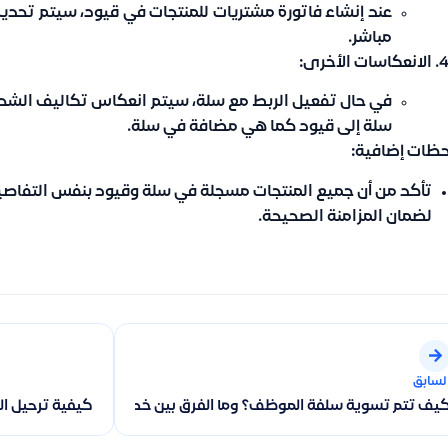
عند
إنشاء فاتورة مشتريات
للمنتجات في
قيود
، سيتم
تحديث
مباشر.
الانعكاسات الأخرى
:
في حال تفعيل الربط مع سلة، سيتم
انعكاس تكاليف الشح
سلة إلى قيود كما هي مضافة في سلة.
حظات إضافية:
لضمان المزامنة الصحيحة.
لسابق
يف تتم تسوية سلفة الموظف؟ وما الفرق بين خصمها من الراتب أو سداد
كيفية ترحيل ال