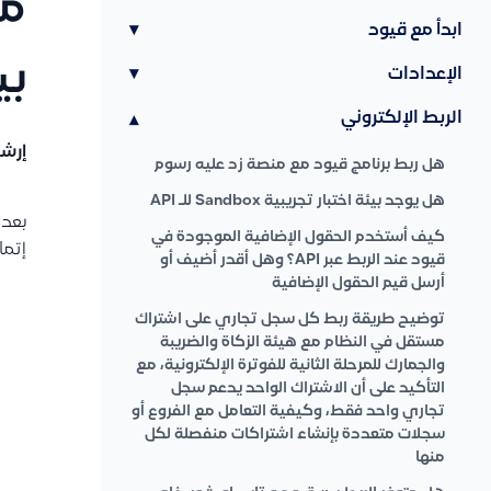
ما
ابدأ مع قيود
▾
بي
الإعدادات
▾
الربط الإلكتروني
▾
إرشا
هل ربط برنامج قيود مع منصة زد عليه رسوم
هل يوجد بيئة اختبار تجريبية Sandbox للـ API
بعد 
كيف أستخدم الحقول الإضافية الموجودة في
إتما
قيود عند الربط عبر API؟ وهل أقدر أضيف أو
أرسل قيم الحقول الإضافية
توضيح طريقة ربط كل سجل تجاري على اشتراك
مستقل في النظام مع هيئة الزكاة والضريبة
والجمارك للمرحلة الثانية للفوترة الإلكترونية، مع
التأكيد على أن الاشتراك الواحد يدعم سجل
تجاري واحد فقط، وكيفية التعامل مع الفروع أو
سجلات متعددة بإنشاء اشتراكات منفصلة لكل
منها