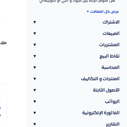
هل متوفر الربط بين قيود و تابي او شوبيفاي
عرض كل المقالات ←
الاشتراك
▾
المبيعات
▾
ملا
المشتريات
▾
نقاط البيع
▾
المحاسبة
▾
المنتجات و التكاليف
▾
الأصول الثابتة
▾
الرواتب
▾
ا
الفاتورة الإلكترونية
▾
ك
التقارير
▾