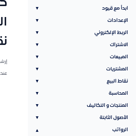
كي
ابدأ مع قيود
▾
ال
الإعدادات
▾
الربط الإلكتروني
▾
نق
الاشتراك
▾
المبيعات
▾
إرش
المشتريات
▾
عند
نقاط البيع
▾
المحاسبة
▾
المنتجات و التكاليف
▾
الأصول الثابتة
▾
الرواتب
▾