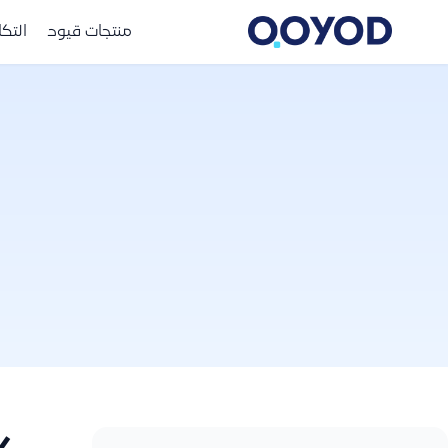
منتجات قيود
التك