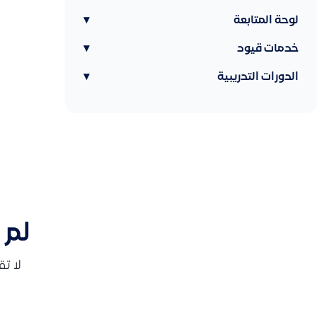
لوحة المتابعة
▾
خدمات قيود
▾
الدورات التدريبية
▾
لم 
لا ت