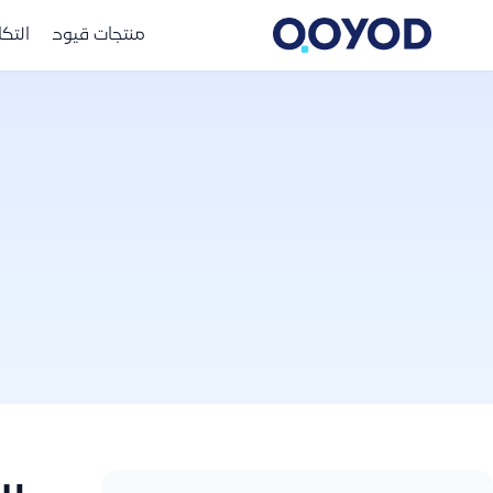
منتجات قيود
التك