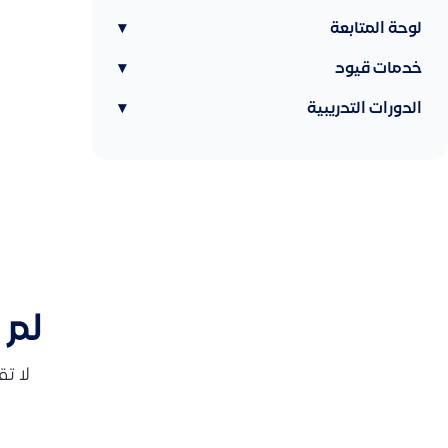
لوحة المتابعة
▾
خدمات قيود
▾
الدورات التدريبية
▾
لم 
لا ت