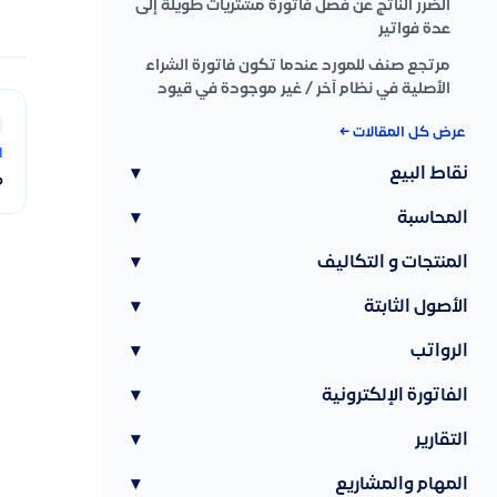
الضرر الناتج عن فصل فاتورة مشتريات طويلة إلى
عدة فواتير
مرتجع صنف للمورد عندما تكون فاتورة الشراء
الأصلية في نظام آخر / غير موجودة في قيود
عرض كل المقالات ←
ا
نقاط البيع
▾
م
المحاسبة
▾
المنتجات و التكاليف
▾
الأصول الثابتة
▾
الرواتب
▾
الفاتورة الإلكترونية
▾
التقارير
▾
المهام والمشاريع
▾