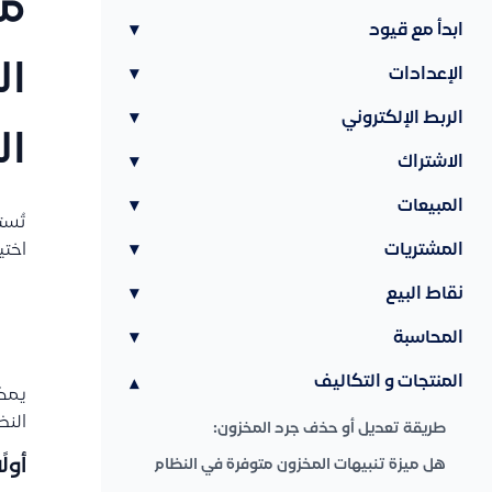
من
ابدأ مع قيود
▾
ال
الإعدادات
▾
الربط الإلكتروني
▾
ال
الاشتراك
▾
المبيعات
▾
تُست
المشتريات
▾
اختي
نقاط البيع
▾
المحاسبة
▾
المنتجات و التكاليف
▾
يمكن
النظ
طريقة تعديل أو حذف جرد المخزون:
أول
هل ميزة تنبيهات المخزون متوفرة في النظام