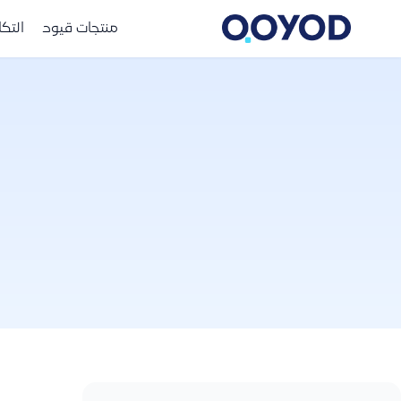
منتجات قيود
التك