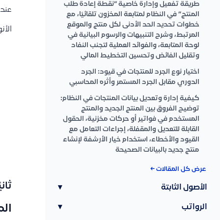
طريقة تفعيل وإدارة خاصية “نقطة إعادة طلب
عند 
المنتج” في النظام لمتابعة المخزون تلقائيًا، مع
خطوات تحديد الحد الأدنى لكل منتج والموقع
الأن
المرتبط، وشرح التنبيهات والرسوم البيانية في
لوحة المتابعة، والفوائد العملية لتجنب النفاد
وتقليل الفائض وتحسين التخطيط المالي
اختيار نوع الجرد للمنتجات في قيود: الجرد
الدوري مقابل الجرد المستمر وأثره المحاسبي
كيفية إدارة وتعديل بيانات المنتجات في النظام:
توضيح الفروق بين المنتج الجديد والمنتج
المستخدم في فواتير أو حركات مخزنية، الحقول
القابلة للتعديل والمقفلة، إجراءات التعامل مع
القيود والأخطاء، استخدام خيار الأرشفة لإنشاء
منتج جديد بالبيانات الصحيحة
عرض كل المقالات ←
ثان
الأصول الثابتة
▾
الرواتب
▾
الم