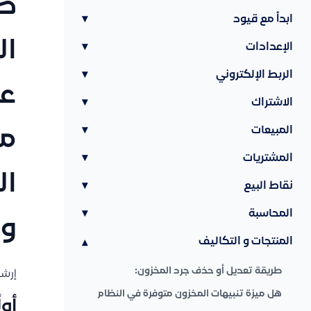
طر
ابدأ مع قيود
▾
ال
الإعدادات
▾
الربط الإلكتروني
▾
عل
الاشتراك
▾
المبيعات
▾
من
المشتريات
▾
ال
نقاط البيع
▾
المحاسبة
▾
وا
المنتجات و التكاليف
▾
طريقة تعديل أو حذف جرد المخزون:
إرشا
هل ميزة تنبيهات المخزون متوفرة في النظام
أول