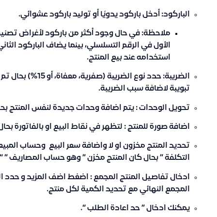
الباركود
: أدخل باركود يدويًا أو توليد باركود عشوائي.
ملاحظة: في حال وجود أكثر من باركود لأغراض تصنيفي
الأول في الرقم التسلسلي، بينما يضاف الباركود الثان
استخدامه عند بيع المنتج.
الضريبة
: حدد نوع الضريبة (صف
تبويبة لاضافة سبب الضريبة.
تحويل الوحدات : يتم اضافة وحدات جديدة لنفس المنتج بحا
اضافة صورة للمنتج
: لتظهر في نقاط البيع او بالفاتورة بحا
تحديد المنتج مخزون او لا واضافة سعر البيع وحساب المبيع
التكلفة ” بحال كان المنتج مخزن ” وهو حساب المصاريف ” “
ادخال تفاصيل المنتج المجمع : اضغط اضف المزيد و حدد الم
المجمع النهائي مع تحديد الكمية لكل منتج.
يمكنك ادخال ” حد اعادة الطلب “.