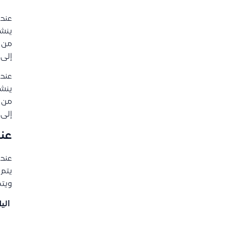
عند 
ينشأ
من 
إلى 
عند 
ينشأ
من 
إلى 
عند
عند 
يتم احتساب
ويتم
الي