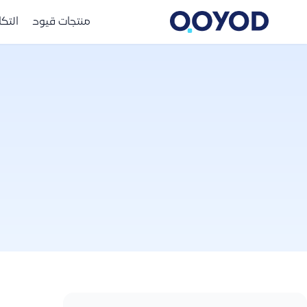
منتجات قيود
التك