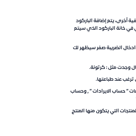
ة أخرى، يتم إضافة الباركود
ي في خانة الباركود الذي سيتم
رية، معفاة، أو 15%) بحال تم ادخال الضريبة صفر سيظهر لك
ل وجدت مثل : كرتونة.
ل ترغب عند طباعتها.
ات ” حساب الايرادات ” , وحساب
نتجات التي يتكون منها المنتج