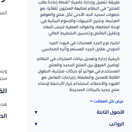
طريقة تفعيل وإدارة خاصية “نقطة إعادة طلب
المنتج” في النظام لمتابعة المخزون تلقائيًا، مع
المن
خطوات تحديد الحد الأدنى لكل منتج والموقع
المرتبط، وشرح التنبيهات والرسوم البيانية في
لوحة المتابعة، والفوائد العملية لتجنب النفاد
وتقليل الفائض وتحسين التخطيط المالي
اختيار نوع الجرد للمنتجات في قيود: الجرد
الدوري مقابل الجرد المستمر وأثره المحاسبي
كيفية إدارة وتعديل بيانات المنتجات في النظام:
توضيح الفروق بين المنتج الجديد والمنتج
ويتم
المستخدم في فواتير أو حركات مخزنية، الحقول
القابلة للتعديل والمقفلة، إجراءات التعامل مع
مخزن
القيود والأخطاء، استخدام خيار الأرشفة لإنشاء
منتج جديد بالبيانات الصحيحة
الفر
عرض كل المقالات ←
هذه
الأصول الثابتة
▾
الح
الرواتب
▾