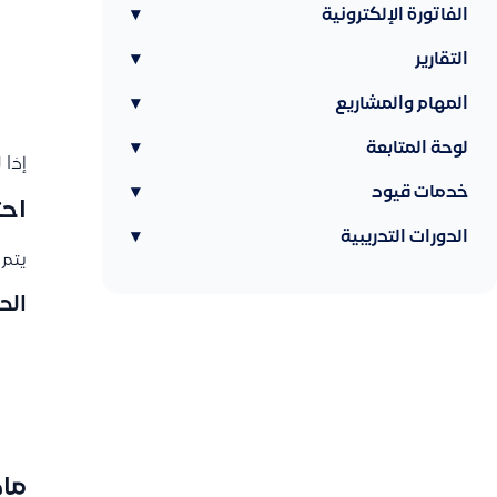
الفاتورة الإلكترونية
▾
التقارير
▾
المهام والمشاريع
▾
لوحة المتابعة
▾
إذا 
خدمات قيود
▾
احت
الدورات التدريبية
▾
يتم 
الح
ماذ