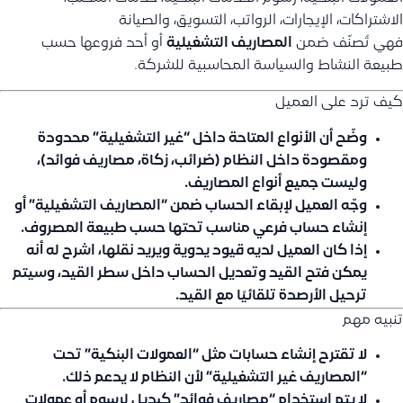
الاشتراكات، الإيجارات، الرواتب، التسويق، والصيانة
فهي تُصنّف ضمن
المصاريف التشغيلية
أو أحد فروعها حسب
طبيعة النشاط والسياسة المحاسبية للشركة.
كيف ترد على العميل
وضّح أن الأنواع المتاحة داخل “غير التشغيلية” محدودة
ومقصودة داخل النظام (ضرائب، زكاة، مصاريف فوائد)،
وليست جميع أنواع المصاريف.
وجّه العميل لإبقاء الحساب ضمن “المصاريف التشغيلية” أو
إنشاء حساب فرعي مناسب تحتها حسب طبيعة المصروف.
إذا كان العميل لديه قيود يدوية ويريد نقلها، اشرح له أنه
يمكن فتح القيد وتعديل الحساب داخل سطر القيد، وسيتم
ترحيل الأرصدة تلقائيًا مع القيد.
تنبيه مهم
لا تقترح إنشاء حسابات مثل “العمولات البنكية” تحت
“المصاريف غير التشغيلية” لأن النظام لا يدعم ذلك.
لا يتم استخدام “مصاريف فوائد” كبديل لرسوم أو عمولات