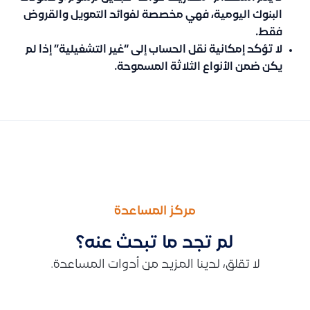
البنوك اليومية، فهي مخصصة لفوائد التمويل والقروض
فقط.
لا تؤكد إمكانية نقل الحساب إلى “غير التشغيلية” إذا لم
يكن ضمن الأنواع الثلاثة المسموحة.
السابق
التالى
أنواع قارئ الباركود المدعومة في قيود , و حل مشكلة عدم ظهور الم
توضيح طريقة استخراج تقرير للموردين الذين عليهم مستحقات فقط 
مركز المساعدة
لم تجد ما تبحث عنه؟
لا تقلق، لدينا المزيد من أدوات المساعدة.