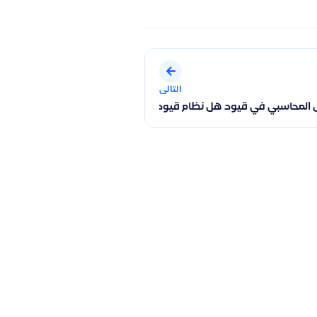
التالى
إمكانية تعديله
المحاسبي في قيود هل نظام قيود على الاساس النقدي ام اساس الاس