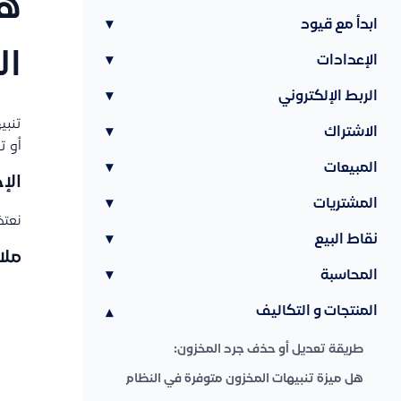
هل
ابدأ مع قيود
▾
ال
الإعدادات
▾
الربط الإلكتروني
▾
تنبي
الاشتراك
▾
أو ت
المبيعات
▾
الإج
المشتريات
▾
نعتذ
نقاط البيع
▾
ملا
المحاسبة
▾
المنتجات و التكاليف
▾
طريقة تعديل أو حذف جرد المخزون:
هل ميزة تنبيهات المخزون متوفرة في النظام