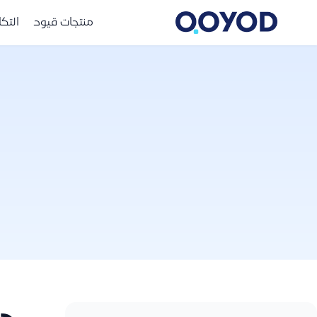
منتجات قيود
التك