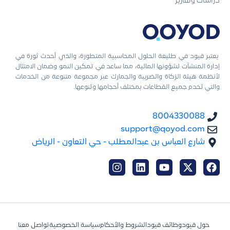
دراسات وتقارير
يعتبر قيود في طليعة الحلول المحاسبية المتطورة، والذي أحدث ثورة في
إدارة المنشآت لشؤونها المالية، مما ساعد في تمكين النمو وضمان الامتثال
لأنظمة هيئة الزكاة والضريبة والجمارك عبر مجموعة متنوعة من الخدمات
والتي تخدم جميع القطاعات بمختلف أحجامها وتنوعها.
8004330088
support@qoyod.com
شارع العباس بن عبدالمطلب - حي التعاون - الرياض
حول قيود
وظائف قيود
الشروط والأحكام
سياسة الخصوصية
تواصل معنا