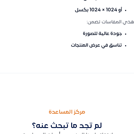
أو ‎1024 × 1024 بكسل
هذي المقاسات تضمن:
جودة عالية للصورة
تناسق في عرض المنتجات
السابق
التالى
طريقة تسجيل الخروج من النظام
تقرير تكلفة المنتج وهامش الربح في قيود: طريقة عرض الكمية وال
مركز المساعدة
لم تجد ما تبحث عنه؟