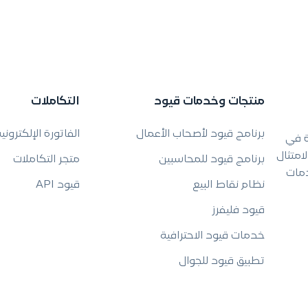
منتجات وخدمات قيود
التكاملات
برنامج قيود لأصحاب الأعمال
الفاتورة الإلكتروني
ة في
امتثال
برنامج قيود للمحاسبين
متجر التكاملات
دمات
نظام نقاط البيع
قيود API
قيود فليفرز
خدمات قيود الاحترافية
تطبيق قيود للجوال