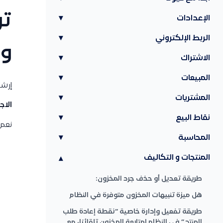
تو
الإعدادات
▾
الربط الإلكتروني
▾
وا
الاشتراك
▾
المبيعات
▾
إرشا
المشتريات
▾
الاج
نقاط البيع
▾
نعم،
المحاسبة
▾
المنتجات و التكاليف
▾
طريقة تعديل أو حذف جرد المخزون:
هل ميزة تنبيهات المخزون متوفرة في النظام
طريقة تفعيل وإدارة خاصية “نقطة إعادة طلب
المنتج” في النظام لمتابعة المخزون تلقائيًا، مع