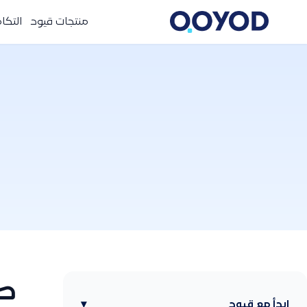
منتجات قيود
التكا
طر
ابدأ مع قيود
▾