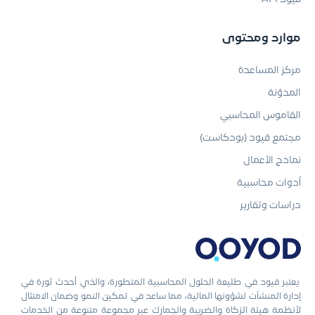
قيود API
موارد ومحتوى
مركز المساعدة
المدوّنة
القاموس المحاسبي
مجتمع قيود (بودكاست)
نماذج الأعمال
أدوات محاسبية
دراسات وتقارير
يعتبر قيود في طليعة الحلول المحاسبية المتطورة، والذي أحدث ثورة في
إدارة المنشآت لشؤونها المالية، مما ساعد في تمكين النمو وضمان الامتثال
لأنظمة هيئة الزكاة والضريبة والجمارك عبر مجموعة متنوعة من الخدمات