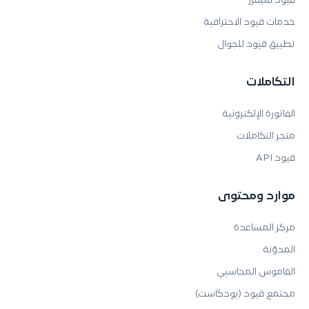
قيود فليفرز
خدمات قيود الاحترافية
تطبيق قيود للجوال
التكاملات
الفاتورة الإلكترونية
متجر التكاملات
قيود API
موارد ومحتوى
مركز المساعدة
المدوّنة
القاموس المحاسبي
مجتمع قيود (بودكاست)