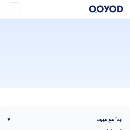
ابدأ مع قيود
▾