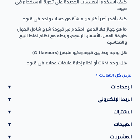
كيف أستخدم التحسينات الجديدة على تجربة الاستخدام في
قيود
كيف أقدر أدير أكثر من منشأة من حساب واحد في قيود
ما هو جهاز هلا للدفع المقدم عبر قيود؟ شرح شامل للجهاز،
طريقة العمل، الأسعار، الرسوم، وربطه مع نظام نقاط البيع
والمحاسبة
هل يوجد ربط بين قيود وكيو فليفرز (Q flavours)
هل يوجد CRM أو نظام إدارة علاقات عملاء في قيود
عرض كل المقالات ←
الإعدادات
▾
الربط الإلكتروني
▾
الاشتراك
▾
المبيعات
▾
المشتريات
▾