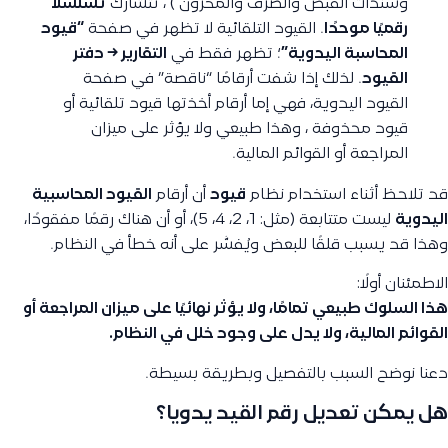
وسندات القبض والصرف والمخزون ) ، تتشارك
تسلسلًا
رقميًا موحدًا
. القيود التلقائية لا تظهر في صفحة
“قيود
المحاسبة اليدوية”
؛ تظهر فقط في
التقارير → دفتر
القيود
. لذلك إذا شفت أرقامًا “ناقصة” في صفحة
القيود اليدوية، فهي إما أرقام أخذتها قيود تلقائية أو
قيود محذوفة ، وهذا طبيعي ولا يؤثر على ميزان
المراجعة أو القوائم المالية.
قد تلاحظ أثناء استخدام نظام
قيود
أن أرقام
القيود المحاسبية
اليدوية
ليست متتابعة (مثل: 1، 2، 4، 5)، أو أن هناك رقمًا مفقودًا،
وهذا قد يسبب قلقًا للبعض ويُفسَّر على أنه خطأ في النظام.
الاطمئنان أولًا:
هذا السلوك طبيعي تمامًا، ولا يؤثر نهائيًا على ميزان المراجعة أو
القوائم المالية، ولا يدل على وجود خلل في النظام.
دعنا نوضح السبب بالتفصيل وبطريقة بسيطة.
هل يمكن تعديل رقم القيد يدويا؟