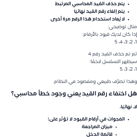
يتم
حذف القيد المحاسبي المرتبط
يتم
إلغاء رقم القيد نهائيًا
لا يُعاد استخدام هذا الرقم مرة أخرى
مثال توضيحي:
إذا كان لديك قيود بالأرقام:
1، 2، 3، 4، 5
ثم تم حذف القيد رقم 4
سيظهر التسلسل لاحقًا:
1، 2، 3، 5
وهذا تصرّف طبيعي ومقصود في النظام.
هل اختفاء رقم القيد يعني وجود خطأ محاسبي؟
لا. نهائيًا.
الفجوات في أرقام القيود
لا تؤثر
على:
ميزان المراجعة
قائمة الدخل