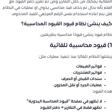
التلقائية يمكنك من خلال التقارير ومن ثم تقرير دفتر القيود مع
العلم بأنه بحال تم حذف قيد محاسبي يدوي او عمليات في النظام
فلن يتم اعادة استخدام نفس الرقم المرجعي للقيد المحذوف
كيف ينشئ نظام قيود القيود المحاسبية؟
نظام قيود ينشئ قيودًا محاسبية بطريقتين:
1) قيود محاسبية تلقائية
ينشئها النظام تلقائيًا عند تنفيذ عمليات مثل:
فواتير المبيعات
فواتير المشتريات
سندات القبض أو الصرف
عمليات الجرد أو نقل المخزون
هذه القيود:
لا تظهر في صفحة “قيود المحاسبة اليدوية”
تظهر فقط في
التقارير → دفتر القيود