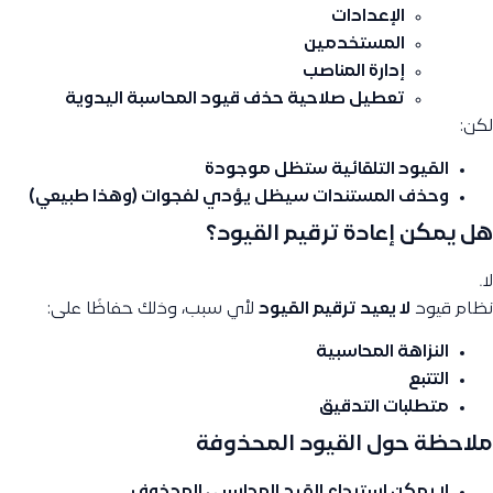
الإعدادات
المستخدمين
إدارة المناصب
تعطيل صلاحية حذف قيود المحاسبة اليدوية
لكن:
القيود التلقائية ستظل موجودة
وحذف المستندات سيظل يؤدي لفجوات (وهذا طبيعي)
هل يمكن إعادة ترقيم القيود؟
لا.
نظام قيود
لا يعيد ترقيم القيود
لأي سبب، وذلك حفاظًا على:
النزاهة المحاسبية
التتبع
متطلبات التدقيق
ملاحظة حول القيود المحذوفة
لا يمكن استرجاع القيد المحاسبي المحذوف