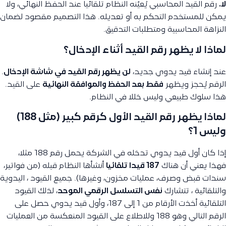
لا.
رقم القيد المحاسبي يُعيّنه النظام تلقائيا عند الحفظ النهائي، ولا
يمكن للمستخدم التحكم به أو تعديله. هذا التصميم مقصود لضمان
النزاهة المحاسبية ومتطلبات التدقيق.
لماذا لا يظهر رقم القيد أثناء الإدخال؟
عند إنشاء قيد يدوي جديد،
لن يظهر رقم القيد في شاشة الإدخال
.
الرقم يُحجز ويظهر
فقط بعد الحفظ والموافقة النهائية
على القيد.
هذا سلوك طبيعي وليس خللا في النظام.
لماذا يظهر رقم القيد الأول كرقم كبير (مثل 188)
وليس 1؟
إذا كان أول قيد يدوي تدخله في الشركة يحمل رقم 188 مثلا،
فهذا يعني أن هناك
187 قيدا تلقائيا
أنشأها النظام قبله (من فواتير،
سندات قبض وصرف، عمليات مخزون، وغيرها). جميع القيود ، اليدوية
والتلقائية ، تتشارك
نفس التسلسل الرقمي الموحد
، لذلك القيود
التلقائية أخذت الأرقام من 1 إلى 187، وأول قيد يدوي حصل على
الرقم التالي وهو 188 وللاطلاع على القيود المنعكسة من العمليات