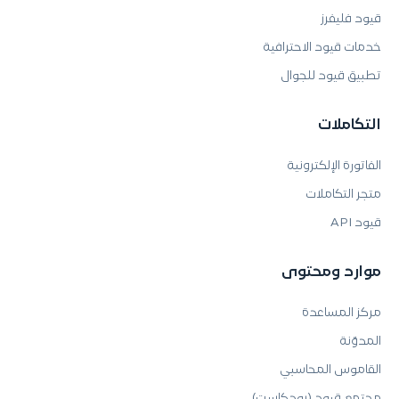
قيود فليفرز
خدمات قيود الاحترافية
تطبيق قيود للجوال
التكاملات
الفاتورة الإلكترونية
متجر التكاملات
قيود API
موارد ومحتوى
مركز المساعدة
المدوّنة
القاموس المحاسبي
مجتمع قيود (بودكاست)