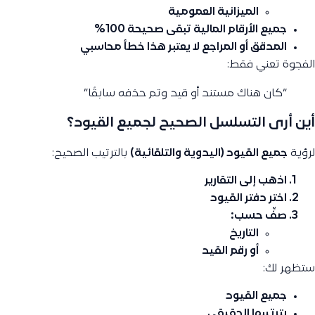
الميزانية العمومية
جميع الأرقام المالية تبقى صحيحة 100%
المدقق أو المراجع لا يعتبر هذا خطأ محاسبي
الفجوة تعني فقط:
“كان هناك مستند أو قيد وتم حذفه سابقًا”
أين أرى التسلسل الصحيح لجميع القيود؟
لرؤية
جميع القيود (اليدوية والتلقائية)
بالترتيب الصحيح:
اذهب إلى
التقارير
اختر
دفتر القيود
صفِّ حسب:
التاريخ
أو رقم القيد
ستظهر لك:
جميع القيود
بترتيبها الحقيقي