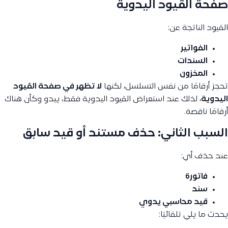
صفحة القيود اليدوية
القيود الناتجة عن:
الفواتير
السندات
المخزون
تحجز أرقامًا من نفس التسلسل، لكنها
لا تظهر في صفحة القيود
اليدوية
، لذلك عند استعراض القيود اليدوية فقط، يبدو وكأن هناك
أرقامًا ناقصة.
السبب الثاني: حذف مستند أو قيد سابق
عند حذف أي:
فاتورة
سند
قيد محاسبي يدوي
يحدث ما يلي تلقائيًا: