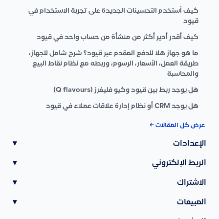
كيف أستخدم التحسينات الجديدة على تجربة الاستخدام في
قيود
كيف أقدر أدير أكثر من منشأة من حساب واحد في قيود
ما هو جهاز هلا للدفع المقدم عبر قيود؟ شرح شامل للجهاز،
طريقة العمل، الأسعار، الرسوم، وربطه مع نظام نقاط البيع
والمحاسبة
هل يوجد ربط بين قيود وكيو فليفرز (Q flavours)
هل يوجد CRM أو نظام إدارة علاقات عملاء في قيود
عرض كل المقالات ←
الإعدادات
▾
الربط الإلكتروني
▾
الاشتراك
▾
المبيعات
▾