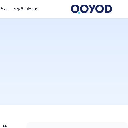
منتجات قيود
التك