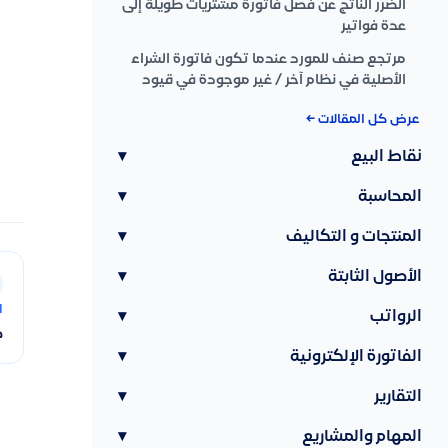
الضرر الناتج عن فصل فاتورة مشتريات طويلة إلى
عدة فواتير
مرتجع صنف للمورد عندما تكون فاتورة الشراء
الأصلية في نظام آخر / غير موجودة في قيود
عرض كل المقالات ←
نقاط البيع
▾
المحاسبة
▾
المنتجات و التكاليف
▾
الأصول الثابتة
▾
ا
الرواتب
▾
ط
الفاتورة الإلكترونية
▾
التقارير
▾
المهام والمشاريع
▾