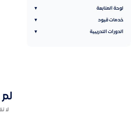
لوحة المتابعة
▾
خدمات قيود
▾
الدورات التدريبية
▾
لم 
لا ت