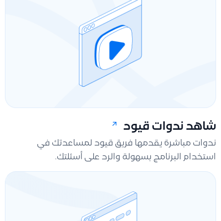
شاهد ندوات قيود
ندوات مباشرة يقدمها فريق قيود لمساعدتك في
استخدام البرنامج بسهولة والرد على أسئلتك.