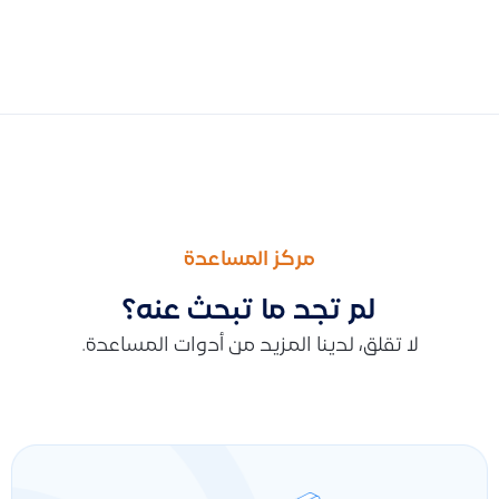
السابق
التالى
طريقة تصدير عروض الأسعار إلى Excel مع تضمين بيانات الحقول الإضافية عبر التصفية
هل يمكن تعديل فاتورة المبيعات بعد إصدارها؟ (تعديل كمية، استبدال 
مركز المساعدة
لم تجد ما تبحث عنه؟
لا تقلق، لدينا المزيد من أدوات المساعدة.