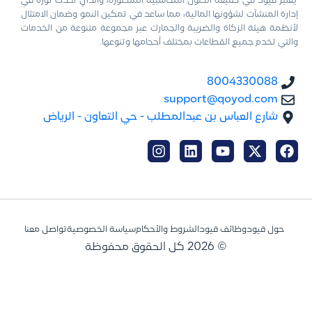
يعتبر قيود في طليعة الحلول المحاسبية المتطورة، والذي أحدث ثورة في
إدارة المنشآت لشؤونها المالية، مما ساعد في تمكين النمو وضمان الامتثال
لأنظمة هيئة الزكاة والضريبة والجمارك عبر مجموعة متنوعة من الخدمات
والتي تخدم جميع القطاعات بمختلف أحجامها وتنوعها.
8004330088
support@qoyod.com
شارع العباس بن عبدالمطلب - حي التعاون - الرياض
حول قيود
وظائف قيود
الشروط والأحكام
سياسة الخصوصية
تواصل معنا
© 2026 كل الحقوق محفوظة