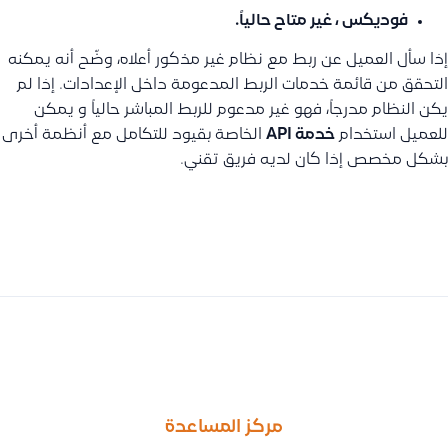
فوديكس
، غير متاح حالياً.
إذا سأل العميل عن ربط مع نظام غير مذكور أعلاه، وضّح أنه يمكنه
التحقق من قائمة خدمات الربط المدعومة داخل الإعدادات. إذا لم
يكن النظام مدرجاً، فهو غير مدعوم للربط المباشر حالياً و يمكن
للعميل استخدام
خدمة API
الخاصة بقيود للتكامل مع أنظمة أخرى
بشكل مخصص إذا كان لديه فريق تقني.
السابق
التالى
ما هي الأقسام التي تدعم إضافة الحقول الإضافية، وأين لا يمكن است
الأسباب المحتملة لفروقات الأرقام بين لوحة المتابعة والتقارير وكيفية
مركز المساعدة