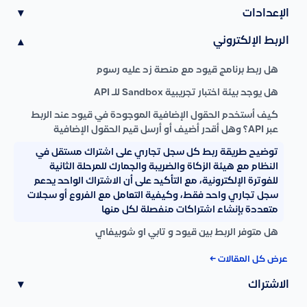
الإعدادات
▾
الربط الإلكتروني
▾
هل ربط برنامج قيود مع منصة زد عليه رسوم
هل يوجد بيئة اختبار تجريبية Sandbox للـ API
كيف أستخدم الحقول الإضافية الموجودة في قيود عند الربط
عبر API؟ وهل أقدر أضيف أو أرسل قيم الحقول الإضافية
توضيح طريقة ربط كل سجل تجاري على اشتراك مستقل في
النظام مع هيئة الزكاة والضريبة والجمارك للمرحلة الثانية
للفوترة الإلكترونية، مع التأكيد على أن الاشتراك الواحد يدعم
سجل تجاري واحد فقط، وكيفية التعامل مع الفروع أو سجلات
متعددة بإنشاء اشتراكات منفصلة لكل منها
هل متوفر الربط بين قيود و تابي او شوبيفاي
عرض كل المقالات ←
الاشتراك
▾