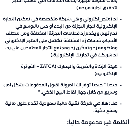
باقات متنوعة مجهزة بكافة الخدمات التي تناسب التاجر
لتحقيق تجارة مربحة )
زد
(متجر إلكتروني و هي شركة متخصصة في تمكين التجارة
الإلكترونية لتجار التجزئة من البدء أو حتى بالتوسع في
تجارتهم، و يخدم زد قطاعات التجزئة المختلفة ومن مختلف
الأحجام، خدمات زد المختلفة تشتمل على المتجر الإلكتروني
ومنظومة زد وتمكين زد ومجتمع للتجار المعتمدين على زد.
زد شريكك في تجارتك الإلكترونية.)
هيئة الزكاة والضريبة والجمارك
(ZATCA – الفوترة
الإلكترونية)
جيديا ”
جيديا توفر لك المرونة لقبول المدفوعات بشكل آمن
وسريع من خلال جهاز نقاط البيع الذكي. “
هلا :
هلا هي شركة تقنية مالية سعودية تقدم حلول مالية
ودفع ذكية.
أنظمة غير مدعومة حالياً: