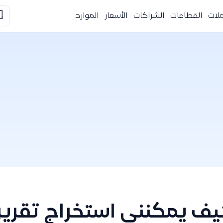

الموارد
الأسعار
الشراكات
القطاعات
التك
ي استخراج تقرير بمشتري