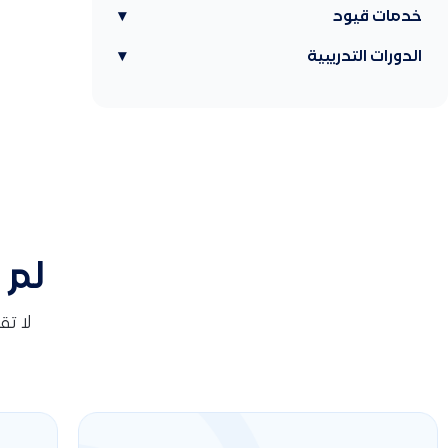
خدمات قيود
▾
الدورات التدريبية
▾
لم 
لا ت