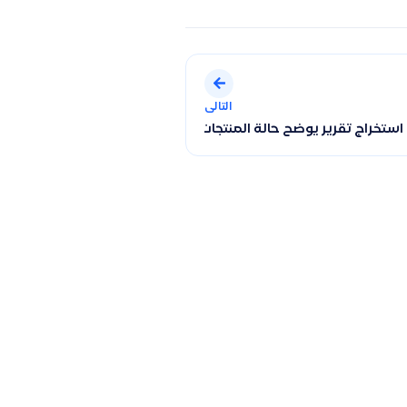
التالى
ة تتبع حركات المنتج (بيع، شراء، جرد، نقل) باستخدام تقارير النظام 
تخراج تقرير يوضح حالة المنتجات المخزنة والغير مخزنة وكيفية تصدير