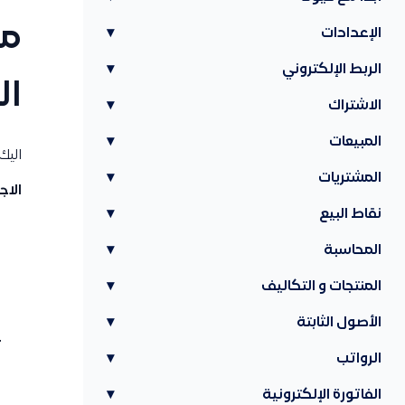
مش
الإعدادات
▾
الربط الإلكتروني
▾
ال
الاشتراك
▾
المبيعات
▾
اليك
المشتريات
▾
الاج
نقاط البيع
▾
المحاسبة
▾
المنتجات و التكاليف
▾
الأصول الثابتة
▾
الرواتب
▾
الفاتورة الإلكترونية
▾