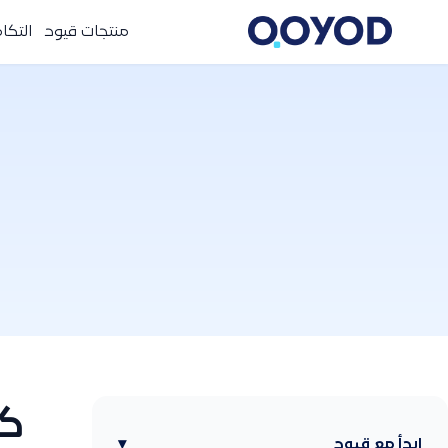
منتجات قيود
التكا
كي
ابدأ مع قيود
▾